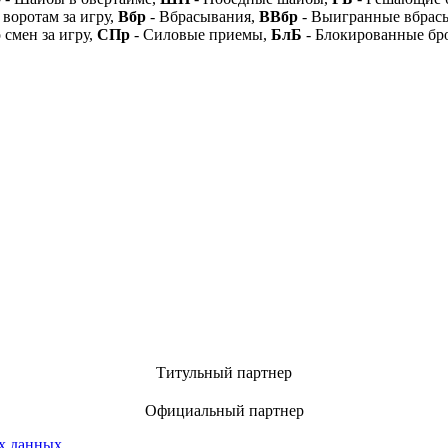
 воротам за игру,
Вбр
- Вбрасывания,
ВВбр
- Выигранные вбрас
 смен за игру,
СПр
- Силовые приемы,
БлБ
- Блокированные бр
Титульный партнер
Официальный партнер
х данных