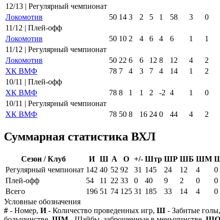
12/13 | Регулярный чемпионат
Локомотив
50
14
3
2
5
1
58
3
0
11/12 | Плей-офф
Локомотив
50
10
2
4
6
4
6
1
1
11/12 | Регулярный чемпионат
Локомотив
50
22
6
6
12
8
12
4
2
ХК ВМФ
78
7
4
3
7
4
14
1
2
10/11 | Плей-офф
ХК ВМФ
78
8
1
1
2
-2
4
1
0
10/11 | Регулярный чемпионат
ХК ВМФ
78
50
8
16
24
0
44
4
2
Суммарная статистика ВХЛ
Сезон / Клуб
И
Ш
А
О
+/-
Штр
ШР
ШБ
ШМ
Регулярный чемпионат
142
40
52
92
31
145
24
12
4
0
Плей-офф
54
11
22
33
0
40
9
2
0
0
Всего
196
51
74
125
31
185
33
14
4
0
Условные обозначения
#
- Номер,
И
- Количество проведенных игр,
Ш
- Забитые голы
большинстве,
ШМ
- Шайбы, заброшенные в меньшинстве,
Ш