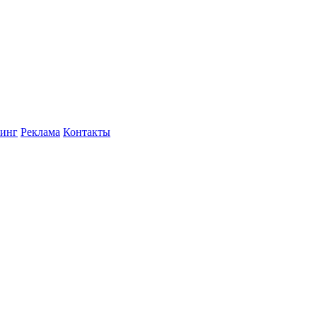
инг
Реклама
Контакты