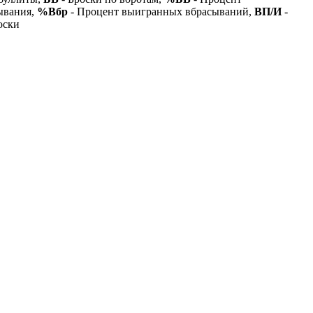
ывания,
%Вбр
- Процент выигранных вбрасываний,
ВП/И
-
оски