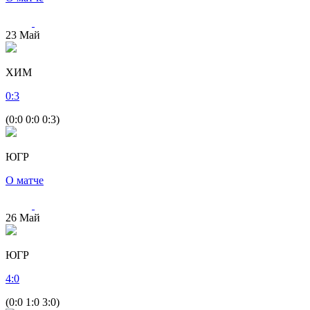
23
Май
ХИМ
0
:
3
(0:0 0:0 0:3)
ЮГР
О матче
26
Май
ЮГР
4
:
0
(0:0 1:0 3:0)