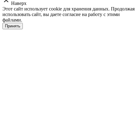
Наверх
Этот сайт использует cookie для хранения данных. Продолжая
использовать сайт, вы даете согласие на работу с этими
файлами.
Принять