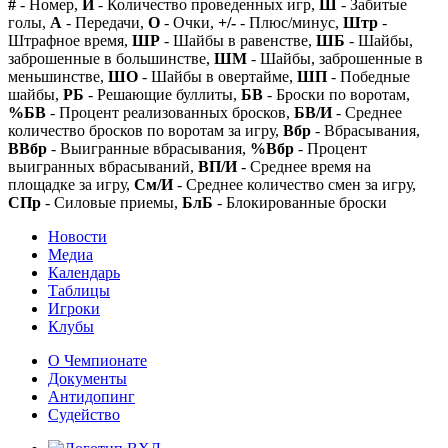
#
- Номер,
И
- Количество проведенных игр,
Ш
- Забитые
голы,
А
- Передачи,
О
- Очки,
+/-
- Плюс/минус,
Штр
-
Штрафное время,
ШР
- Шайбы в равенстве,
ШБ
- Шайбы,
заброшенные в большинстве,
ШМ
- Шайбы, заброшенные в
меньшинстве,
ШО
- Шайбы в овертайме,
ШП
- Победные
шайбы,
РБ
- Решающие буллиты,
БВ
- Броски по воротам,
%БВ
- Процент реализованных бросков,
БВ/И
- Среднее
количество бросков по воротам за игру,
Вбр
- Вбрасывания,
ВВбр
- Выигранные вбрасывания,
%Вбр
- Процент
выигранных вбрасываний,
ВП/И
- Среднее время на
площадке за игру,
См/И
- Среднее количество смен за игру,
СПр
- Силовые приемы,
БлБ
- Блокированные броски
Новости
Медиа
Календарь
Таблицы
Игроки
Клубы
О Чемпионате
Документы
Антидопинг
Судейство