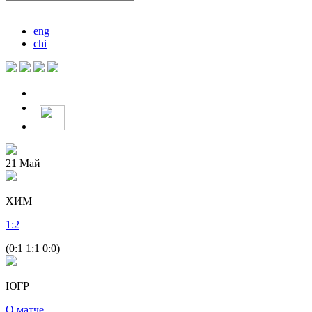
eng
chi
21
Май
ХИМ
1
:
2
(0:1 1:1 0:0)
ЮГР
О матче