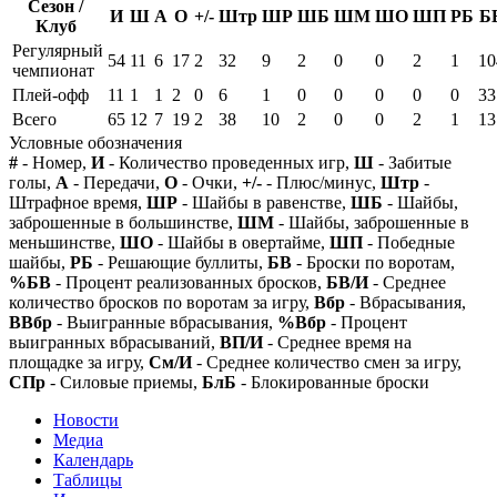
Сезон /
И
Ш
А
О
+/-
Штр
ШР
ШБ
ШМ
ШО
ШП
РБ
Б
Клуб
Регулярный
54
11
6
17
2
32
9
2
0
0
2
1
10
чемпионат
Плей-офф
11
1
1
2
0
6
1
0
0
0
0
0
33
Всего
65
12
7
19
2
38
10
2
0
0
2
1
13
Условные обозначения
#
- Номер,
И
- Количество проведенных игр,
Ш
- Забитые
голы,
А
- Передачи,
О
- Очки,
+/-
- Плюс/минус,
Штр
-
Штрафное время,
ШР
- Шайбы в равенстве,
ШБ
- Шайбы,
заброшенные в большинстве,
ШМ
- Шайбы, заброшенные в
меньшинстве,
ШО
- Шайбы в овертайме,
ШП
- Победные
шайбы,
РБ
- Решающие буллиты,
БВ
- Броски по воротам,
%БВ
- Процент реализованных бросков,
БВ/И
- Среднее
количество бросков по воротам за игру,
Вбр
- Вбрасывания,
ВВбр
- Выигранные вбрасывания,
%Вбр
- Процент
выигранных вбрасываний,
ВП/И
- Среднее время на
площадке за игру,
См/И
- Среднее количество смен за игру,
СПр
- Силовые приемы,
БлБ
- Блокированные броски
Новости
Медиа
Календарь
Таблицы