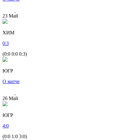
23
Май
ХИМ
0
:
3
(0:0 0:0 0:3)
ЮГР
О матче
26
Май
ЮГР
4
:
0
(0:0 1:0 3:0)