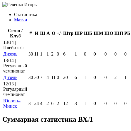
Статистика
Матчи
Сезон /
#
И
Ш
А
О
+/-
Штр
ШР
ШБ
ШМ
ШО
ШП
РБ
Клуб
13/14 |
Плей-офф
Дизель
30
11
1
1
2
0
6
1
0
0
0
0
0
13/14 |
Регулярный
чемпионат
Дизель
30
30
7
4
11
0
20
6
1
0
0
2
1
12/13 |
Регулярный
чемпионат
Юность-
8
24
4
2
6
2
12
3
1
0
0
0
0
Минск
Суммарная статистика ВХЛ