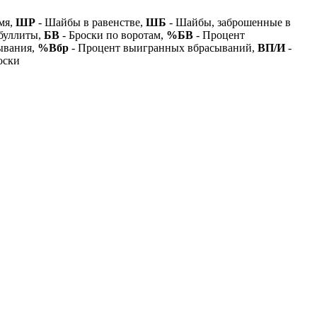
мя,
ШР
- Шайбы в равенстве,
ШБ
- Шайбы, заброшенные в
буллиты,
БВ
- Броски по воротам,
%БВ
- Процент
ывания,
%Вбр
- Процент выигранных вбрасываний,
ВП/И
-
оски