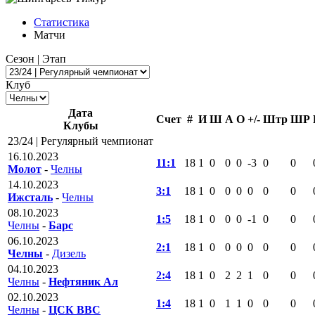
Статистика
Матчи
Сезон | Этап
Клуб
Дата
Счет
#
И
Ш
А
О
+/-
Штр
ШР
Клубы
23/24 | Регулярный чемпионат
16.10.2023
11:1
18
1
0
0
0
-3
0
0
Молот
-
Челны
14.10.2023
3:1
18
1
0
0
0
0
0
0
Ижсталь
-
Челны
08.10.2023
1:5
18
1
0
0
0
-1
0
0
Челны
-
Барс
06.10.2023
2:1
18
1
0
0
0
0
0
0
Челны
-
Дизель
04.10.2023
2:4
18
1
0
2
2
1
0
0
Челны
-
Нефтяник Ал
02.10.2023
1:4
18
1
0
1
1
0
0
0
Челны
-
ЦСК ВВС