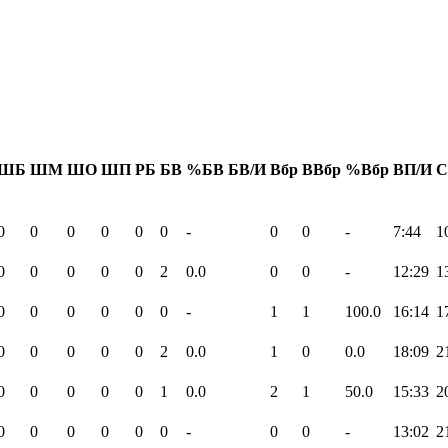
ШБ
ШМ
ШО
ШП
РБ
БВ
%БВ
БВ/И
Вбр
ВВбр
%Вбр
ВП/И
С
0
0
0
0
0
0
-
0
0
-
7:44
1
0
0
0
0
0
2
0.0
0
0
-
12:29
1
0
0
0
0
0
0
-
1
1
100.0
16:14
1
0
0
0
0
0
2
0.0
1
0
0.0
18:09
2
0
0
0
0
0
1
0.0
2
1
50.0
15:33
2
0
0
0
0
0
0
-
0
0
-
13:02
2