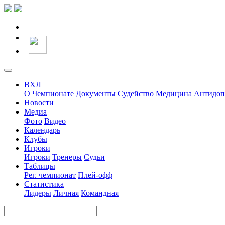
ВХЛ
О Чемпионате
Документы
Судейство
Медицина
Антидоп
Новости
Медиа
Фото
Видео
Календарь
Клубы
Игроки
Игроки
Тренеры
Судьи
Таблицы
Рег. чемпионат
Плей-офф
Статистика
Лидеры
Личная
Командная