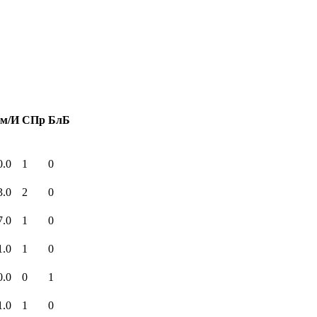
м/И
СПр
БлБ
0.0
1
0
3.0
2
0
7.0
1
0
1.0
1
0
0.0
0
1
1.0
1
0