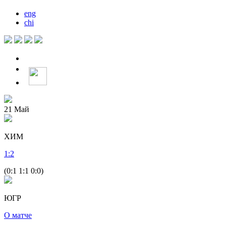
eng
chi
21
Май
ХИМ
1
:
2
(0:1 1:1 0:0)
ЮГР
О матче