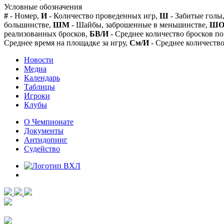
Условные обозначения
#
- Номер,
И
- Количество проведенных игр,
Ш
- Забитые голы
большинстве,
ШМ
- Шайбы, заброшенные в меньшинстве,
Ш
реализованных бросков,
БВ/И
- Среднее количество бросков по
Среднее время на площадке за игру,
См/И
- Среднее количество
Новости
Медиа
Календарь
Таблицы
Игроки
Клубы
О Чемпионате
Документы
Антидопинг
Судейство