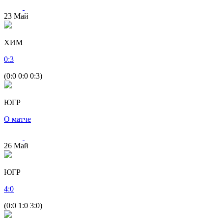
23
Май
ХИМ
0
:
3
(0:0 0:0 0:3)
ЮГР
О матче
26
Май
ЮГР
4
:
0
(0:0 1:0 3:0)