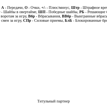
,
А
- Передачи,
О
- Очки,
+/-
- Плюс/минус,
Штр
- Штрафное вре
О
- Шайбы в овертайме,
ШП
- Победные шайбы,
РБ
- Решающие 
 воротам за игру,
Вбр
- Вбрасывания,
ВВбр
- Выигранные вбрас
 смен за игру,
СПр
- Силовые приемы,
БлБ
- Блокированные бр
Титульный партнер