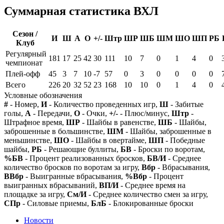
Суммарная статистика ВХЛ
Сезон /
И
Ш
А
О
+/-
Штр
ШР
ШБ
ШМ
ШО
ШП
РБ
Клуб
Регулярный
181
17
25
42
30
111
10
7
0
1
4
0
чемпионат
Плей-офф
45
3
7
10
-7
57
0
3
0
0
0
0
Всего
226
20
32
52
23
168
10
10
0
1
4
0
Условные обозначения
#
- Номер,
И
- Количество проведенных игр,
Ш
- Забитые
голы,
А
- Передачи,
О
- Очки,
+/-
- Плюс/минус,
Штр
-
Штрафное время,
ШР
- Шайбы в равенстве,
ШБ
- Шайбы,
заброшенные в большинстве,
ШМ
- Шайбы, заброшенные в
меньшинстве,
ШО
- Шайбы в овертайме,
ШП
- Победные
шайбы,
РБ
- Решающие буллиты,
БВ
- Броски по воротам,
%БВ
- Процент реализованных бросков,
БВ/И
- Среднее
количество бросков по воротам за игру,
Вбр
- Вбрасывания,
ВВбр
- Выигранные вбрасывания,
%Вбр
- Процент
выигранных вбрасываний,
ВП/И
- Среднее время на
площадке за игру,
См/И
- Среднее количество смен за игру,
СПр
- Силовые приемы,
БлБ
- Блокированные броски
Новости