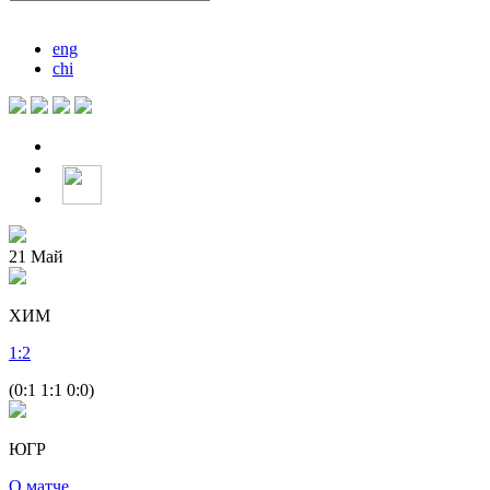
eng
chi
21
Май
ХИМ
1
:
2
(0:1 1:1 0:0)
ЮГР
О матче