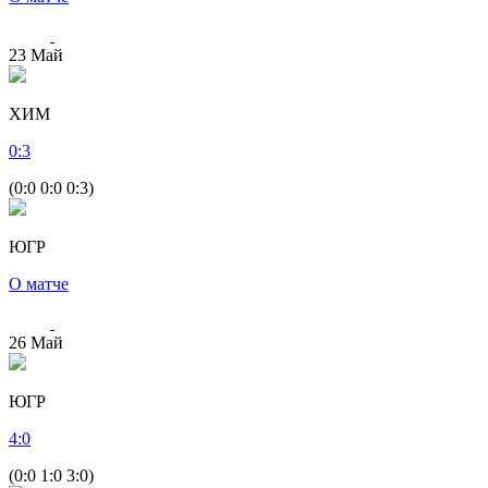
23
Май
ХИМ
0
:
3
(0:0 0:0 0:3)
ЮГР
О матче
26
Май
ЮГР
4
:
0
(0:0 1:0 3:0)