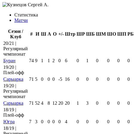
Статистика
Матчи
Сезон /
#
И
Ш
А
О
+/-
Штр
ШР
ШБ
ШМ
ШО
ШП
РБ
Клуб
20/21 |
Регулярный
чемпионат
Буран
74
9
1
1
2
0
6
0
1
0
0
0
0
19/20 |
Плей-офф
Сарыарка
71
5
0
0
0
-5
16
0
0
0
0
0
0
19/20 |
Регулярный
чемпионат
Сарыарка
71
52
4
8
12
20
20
1
3
0
0
0
0
18/19 |
Плей-офф
Югра
7
3
0
0
0
0
4
0
0
0
0
0
0
18/19 |
Регулярный