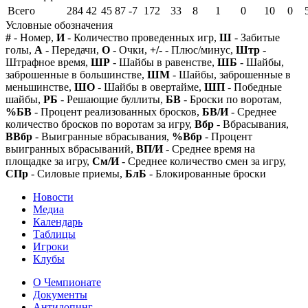
Всего
284
42
45
87
-7
172
33
8
1
0
10
0
Условные обозначения
#
- Номер,
И
- Количество проведенных игр,
Ш
- Забитые
голы,
А
- Передачи,
О
- Очки,
+/-
- Плюс/минус,
Штр
-
Штрафное время,
ШР
- Шайбы в равенстве,
ШБ
- Шайбы,
заброшенные в большинстве,
ШМ
- Шайбы, заброшенные в
меньшинстве,
ШО
- Шайбы в овертайме,
ШП
- Победные
шайбы,
РБ
- Решающие буллиты,
БВ
- Броски по воротам,
%БВ
- Процент реализованных бросков,
БВ/И
- Среднее
количество бросков по воротам за игру,
Вбр
- Вбрасывания,
ВВбр
- Выигранные вбрасывания,
%Вбр
- Процент
выигранных вбрасываний,
ВП/И
- Среднее время на
площадке за игру,
См/И
- Среднее количество смен за игру,
СПр
- Силовые приемы,
БлБ
- Блокированные броски
Новости
Медиа
Календарь
Таблицы
Игроки
Клубы
О Чемпионате
Документы
Антидопинг