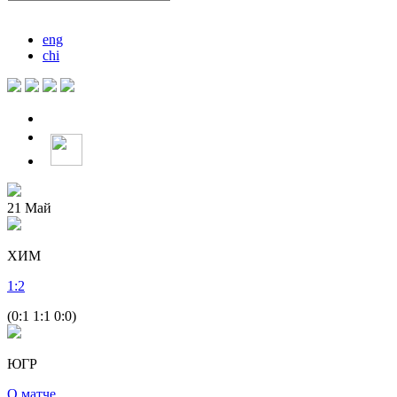
eng
chi
21
Май
ХИМ
1
:
2
(0:1 1:1 0:0)
ЮГР
О матче