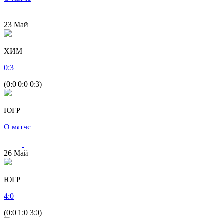
23
Май
ХИМ
0
:
3
(0:0 0:0 0:3)
ЮГР
О матче
26
Май
ЮГР
4
:
0
(0:0 1:0 3:0)