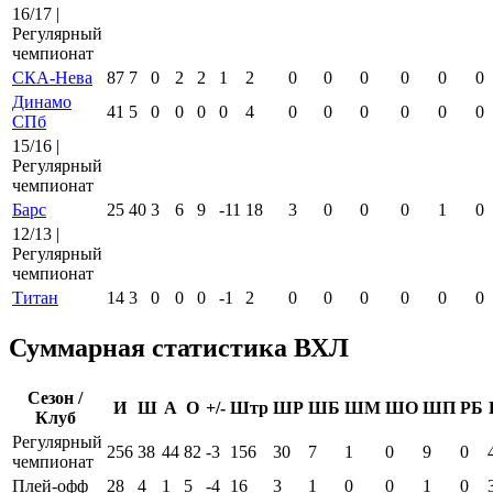
16/17 |
Регулярный
чемпионат
СКА-Нева
87
7
0
2
2
1
2
0
0
0
0
0
0
Динамо
41
5
0
0
0
0
4
0
0
0
0
0
0
СПб
15/16 |
Регулярный
чемпионат
Барс
25
40
3
6
9
-11
18
3
0
0
0
1
0
12/13 |
Регулярный
чемпионат
Титан
14
3
0
0
0
-1
2
0
0
0
0
0
0
Суммарная статистика ВХЛ
Сезон /
И
Ш
А
О
+/-
Штр
ШР
ШБ
ШМ
ШО
ШП
РБ
Клуб
Регулярный
256
38
44
82
-3
156
30
7
1
0
9
0
чемпионат
Плей-офф
28
4
1
5
-4
16
3
1
0
0
1
0