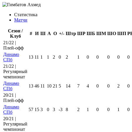
Статистика
Матчи
Сезон /
#
И
Ш
А
О
+/-
Штр
ШР
ШБ
ШМ
ШО
ШП
Р
Клуб
21/22 |
Плей-офф
Динамо
13
11
1
1
2
0
2
1
0
0
0
0
0
СПб
21/22 |
Регулярный
чемпионат
Динамо
13
46
11
10
21
5
14
7
4
0
0
2
0
СПб
20/21 |
Плей-офф
Динамо
57
15
3
0
3
-3
8
2
1
0
0
1
0
СПб
20/21 |
Регулярный
чемпионат