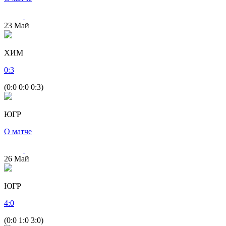
23
Май
ХИМ
0
:
3
(0:0 0:0 0:3)
ЮГР
О матче
26
Май
ЮГР
4
:
0
(0:0 1:0 3:0)