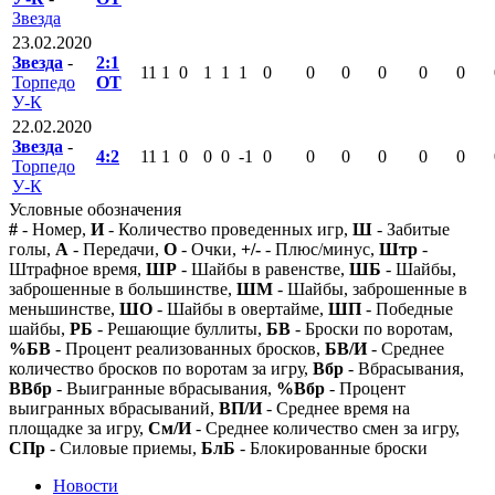
Звезда
23.02.2020
Звезда
-
2:1
11
1
0
1
1
1
0
0
0
0
0
0
Торпедо
ОТ
У-К
22.02.2020
Звезда
-
4:2
11
1
0
0
0
-1
0
0
0
0
0
0
Торпедо
У-К
Условные обозначения
#
- Номер,
И
- Количество проведенных игр,
Ш
- Забитые
голы,
А
- Передачи,
О
- Очки,
+/-
- Плюс/минус,
Штр
-
Штрафное время,
ШР
- Шайбы в равенстве,
ШБ
- Шайбы,
заброшенные в большинстве,
ШМ
- Шайбы, заброшенные в
меньшинстве,
ШО
- Шайбы в овертайме,
ШП
- Победные
шайбы,
РБ
- Решающие буллиты,
БВ
- Броски по воротам,
%БВ
- Процент реализованных бросков,
БВ/И
- Среднее
количество бросков по воротам за игру,
Вбр
- Вбрасывания,
ВВбр
- Выигранные вбрасывания,
%Вбр
- Процент
выигранных вбрасываний,
ВП/И
- Среднее время на
площадке за игру,
См/И
- Среднее количество смен за игру,
СПр
- Силовые приемы,
БлБ
- Блокированные броски
Новости