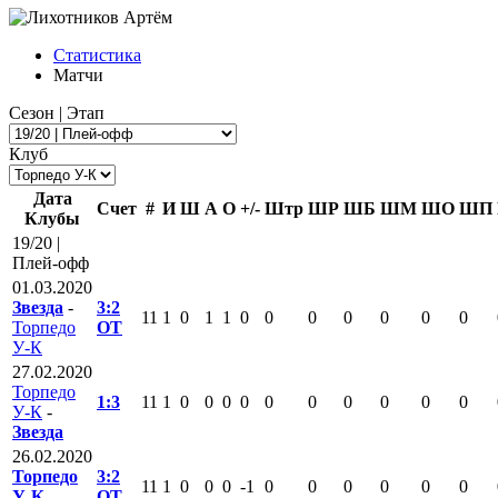
Статистика
Матчи
Сезон | Этап
Клуб
Дата
Счет
#
И
Ш
А
О
+/-
Штр
ШР
ШБ
ШМ
ШО
ШП
Клубы
19/20 |
Плей-офф
01.03.2020
Звезда
-
3:2
11
1
0
1
1
0
0
0
0
0
0
0
Торпедо
ОТ
У-К
27.02.2020
Торпедо
1:3
11
1
0
0
0
0
0
0
0
0
0
0
У-К
-
Звезда
26.02.2020
Торпедо
3:2
11
1
0
0
0
-1
0
0
0
0
0
0
У-К
-
ОТ