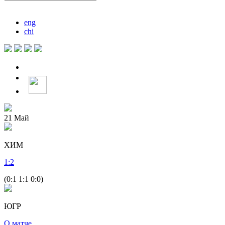
eng
chi
21
Май
ХИМ
1
:
2
(0:1 1:1 0:0)
ЮГР
О матче