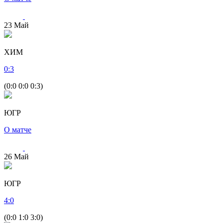
23
Май
ХИМ
0
:
3
(0:0 0:0 0:3)
ЮГР
О матче
26
Май
ЮГР
4
:
0
(0:0 1:0 3:0)