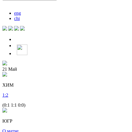
eng
chi
21
Май
ХИМ
1
:
2
(0:1 1:1 0:0)
ЮГР
О матче