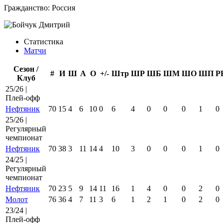
Гражданство:
Россия
Статистика
Матчи
Сезон /
#
И
Ш
А
О
+/-
Штр
ШР
ШБ
ШМ
ШО
ШП
Р
Клуб
25/26 |
Плей-офф
Нефтяник
70
15
4
6
10
0
6
4
0
0
0
1
0
25/26 |
Регулярный
чемпионат
Нефтяник
70
38
3
11
14
4
10
3
0
0
0
1
0
24/25 |
Регулярный
чемпионат
Нефтяник
70
23
5
9
14
11
16
1
4
0
0
2
0
Молот
76
36
4
7
11
3
6
1
2
1
0
2
0
23/24 |
Плей-офф