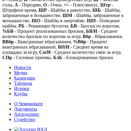
голы,
А
- Передачи,
О
- Очки,
+/-
- Плюс/минус,
Штр
-
Штрафное время,
ШР
- Шайбы в равенстве,
ШБ
- Шайбы,
заброшенные в большинстве,
ШМ
- Шайбы, заброшенные в
меньшинстве,
ШО
- Шайбы в овертайме,
ШП
- Победные
шайбы,
РБ
- Решающие буллиты,
БВ
- Броски по воротам,
%БВ
- Процент реализованных бросков,
БВ/И
- Среднее
количество бросков по воротам за игру,
Вбр
- Вбрасывания,
ВВбр
- Выигранные вбрасывания,
%Вбр
- Процент
выигранных вбрасываний,
ВП/И
- Среднее время на
площадке за игру,
См/И
- Среднее количество смен за игру,
СПр
- Силовые приемы,
БлБ
- Блокированные броски
Новости
Медиа
Календарь
Таблицы
Игроки
Клубы
О Чемпионате
Документы
Антидопинг
Судейство