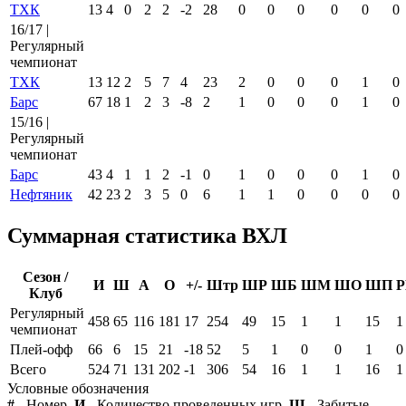
ТХК
13
4
0
2
2
-2
28
0
0
0
0
0
0
16/17 |
Регулярный
чемпионат
ТХК
13
12
2
5
7
4
23
2
0
0
0
1
0
Барс
67
18
1
2
3
-8
2
1
0
0
0
1
0
15/16 |
Регулярный
чемпионат
Барс
43
4
1
1
2
-1
0
1
0
0
0
1
0
Нефтяник
42
23
2
3
5
0
6
1
1
0
0
0
0
Суммарная статистика ВХЛ
Сезон /
И
Ш
А
О
+/-
Штр
ШР
ШБ
ШМ
ШО
ШП
Р
Клуб
Регулярный
458
65
116
181
17
254
49
15
1
1
15
1
чемпионат
Плей-офф
66
6
15
21
-18
52
5
1
0
0
1
0
Всего
524
71
131
202
-1
306
54
16
1
1
16
1
Условные обозначения
#
- Номер,
И
- Количество проведенных игр,
Ш
- Забитые