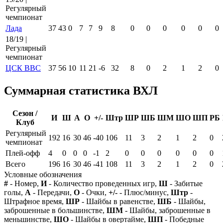
Регулярный
чемпионат
Лада
37
43
0
7
7
9
8
0
0
0
0
0
0
18/19 |
Регулярный
чемпионат
ЦСК ВВС
37
56
10
11
21
-6
32
8
0
2
1
2
0
Суммарная статистика ВХЛ
Сезон /
И
Ш
А
О
+/-
Штр
ШР
ШБ
ШМ
ШО
ШП
РБ
Клуб
Регулярный
192
16
30
46
-40
106
11
3
2
1
2
0
чемпионат
Плей-офф
4
0
0
0
-1
2
0
0
0
0
0
0
Всего
196
16
30
46
-41
108
11
3
2
1
2
0
Условные обозначения
#
- Номер,
И
- Количество проведенных игр,
Ш
- Забитые
голы,
А
- Передачи,
О
- Очки,
+/-
- Плюс/минус,
Штр
-
Штрафное время,
ШР
- Шайбы в равенстве,
ШБ
- Шайбы,
заброшенные в большинстве,
ШМ
- Шайбы, заброшенные в
меньшинстве,
ШО
- Шайбы в овертайме,
ШП
- Победные