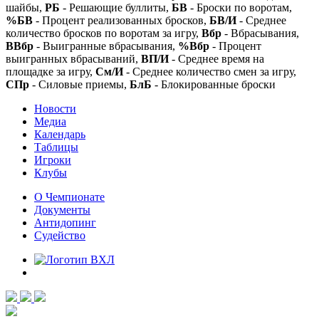
шайбы,
РБ
- Решающие буллиты,
БВ
- Броски по воротам,
%БВ
- Процент реализованных бросков,
БВ/И
- Среднее
количество бросков по воротам за игру,
Вбр
- Вбрасывания,
ВВбр
- Выигранные вбрасывания,
%Вбр
- Процент
выигранных вбрасываний,
ВП/И
- Среднее время на
площадке за игру,
См/И
- Среднее количество смен за игру,
СПр
- Силовые приемы,
БлБ
- Блокированные броски
Новости
Медиа
Календарь
Таблицы
Игроки
Клубы
О Чемпионате
Документы
Антидопинг
Судейство