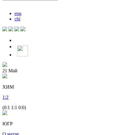
eng
chi
21
Май
ХИМ
1
:
2
(0:1 1:1 0:0)
ЮГР
О матче