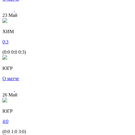
23
Май
ХИМ
0
:
3
(0:0 0:0 0:3)
ЮГР
О матче
26
Май
ЮГР
4
:
0
(0:0 1:0 3:0)