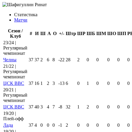
Статистика
Матчи
Сезон /
#
И
Ш
А
О
+/-
Штр
ШР
ШБ
ШМ
ШО
ШП
Р
Клуб
23/24 |
Регулярный
чемпионат
Челны
37
37
2
6
8
-22
28
2
0
0
0
0
0
21/22 |
Регулярный
чемпионат
ЦСК ВВС
37
16
1
2
3
-13
6
0
1
0
0
0
0
20/21 |
Регулярный
чемпионат
ЦСК ВВС
37
40
3
4
7
-8
32
1
2
0
0
0
0
19/20 |
Плей-офф
Лада
37
4
0
0
0
-1
2
0
0
0
0
0
0
19/20 |