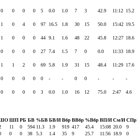
0
0
0
0
5
0.0
1.0
7
3
42.9
11:12
15.2
1
0
4
0
97
16.5
1.8
30
15
50.0
15:42
19.5
1
0
0
0
44
9.1
1.6
48
22
45.8
12:27
18.6
0
0
0
0
27
7.4
1.5
7
0
0.0
11:33
18.9
1
1
2
0
69
5.8
1.9
31
15
48.4
11:29
17.6
0
0
0
0
0
-
-
0
0
-
-
-
0
0
0
0
3
0.0
1.0
16
12
75.0
2:47
4.6
ШО
ШП
РБ
БВ
%БВ
БВ/И
Вбр
ВВбр
%Вбр
ВП/И
См/И
СПр
2
11
0
594
11.3
1.9
919
417
45.4
15:08
20.0
9
0
0
0
38
5.3
1.4
35
9
25.7
11:56
18.9
0