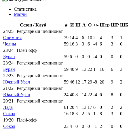
Статистика
Матчи
Сезон / Клуб
#
И
Ш
А
О
+/-
Штр
ШР
ШБ
24/25 | Регулярный чемпионат
Олимпия
79
14
4
6
10
2
4
3
1
Челны
59
16
3
3
6
-4
6
3
0
23/24 | Плей-офф
Буран
59
6
0
0
0
-4
0
0
0
23/24 | Регулярный чемпионат
Буран
59
40
9
13
22
1
16
6
3
22/23 | Регулярный чемпионат
Южный Урал
59
46
12
17
29
-8
20
9
2
21/22 | Регулярный чемпионат
Южный Урал
24
40
8
14
22
-4
6
8
0
20/21 | Регулярный чемпионат
Лада
61
20
4
13
17
6
0
2
2
Сокол
16
18
3
2
5
1
8
3
0
19/20 | Плей-офф
Сокол
23
4
0
0
0
-1
2
0
0