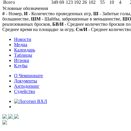
Всего
349
69
123
192
26
102
55
10
4
Условные обозначения
#
- Номер,
И
- Количество проведенных игр,
Ш
- Забитые голы
большинстве,
ШМ
- Шайбы, заброшенные в меньшинстве,
Ш
реализованных бросков,
БВ/И
- Среднее количество бросков по
Среднее время на площадке за игру,
См/И
- Среднее количество
Новости
Медиа
Календарь
Таблицы
Игроки
Клубы
О Чемпионате
Документы
Антидопинг
Судейство