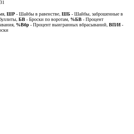
31
мя,
ШР
- Шайбы в равенстве,
ШБ
- Шайбы, заброшенные в
буллиты,
БВ
- Броски по воротам,
%БВ
- Процент
ывания,
%Вбр
- Процент выигранных вбрасываний,
ВП/И
-
оски