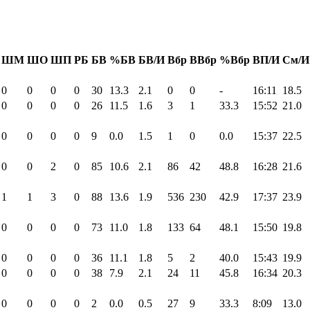
ШМ
ШО
ШП
РБ
БВ
%БВ
БВ/И
Вбр
ВВбр
%Вбр
ВП/И
См/И
0
0
0
0
30
13.3
2.1
0
0
-
16:11
18.5
0
0
0
0
26
11.5
1.6
3
1
33.3
15:52
21.0
0
0
0
0
9
0.0
1.5
1
0
0.0
15:37
22.5
0
0
2
0
85
10.6
2.1
86
42
48.8
16:28
21.6
1
1
3
0
88
13.6
1.9
536
230
42.9
17:37
23.9
0
0
0
0
73
11.0
1.8
133
64
48.1
15:50
19.8
0
0
0
0
36
11.1
1.8
5
2
40.0
15:43
19.9
0
0
0
0
38
7.9
2.1
24
11
45.8
16:34
20.3
0
0
0
0
2
0.0
0.5
27
9
33.3
8:09
13.0