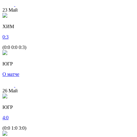
23
Май
ХИМ
0
:
3
(0:0 0:0 0:3)
ЮГР
О матче
26
Май
ЮГР
4
:
0
(0:0 1:0 3:0)