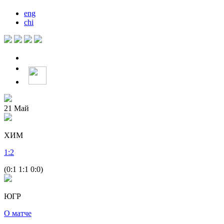
eng
chi
21
Май
ХИМ
1
:
2
(0:1 1:1 0:0)
ЮГР
О матче