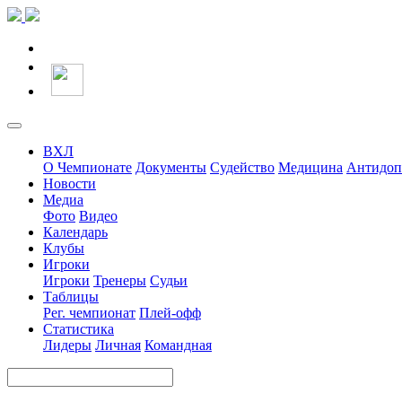
ВХЛ
О Чемпионате
Документы
Судейство
Медицина
Антидоп
Новости
Медиа
Фото
Видео
Календарь
Клубы
Игроки
Игроки
Тренеры
Судьи
Таблицы
Рег. чемпионат
Плей-офф
Статистика
Лидеры
Личная
Командная