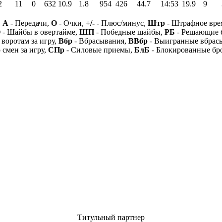
2
11
0
632
10.9
1.8
954
426
44.7
14:53
19.9
9
,
А
- Передачи,
О
- Очки,
+/-
- Плюс/минус,
Штр
- Штрафное вре
О
- Шайбы в овертайме,
ШП
- Победные шайбы,
РБ
- Решающие 
 воротам за игру,
Вбр
- Вбрасывания,
ВВбр
- Выигранные вбрас
 смен за игру,
СПр
- Силовые приемы,
БлБ
- Блокированные бр
Титульный партнер