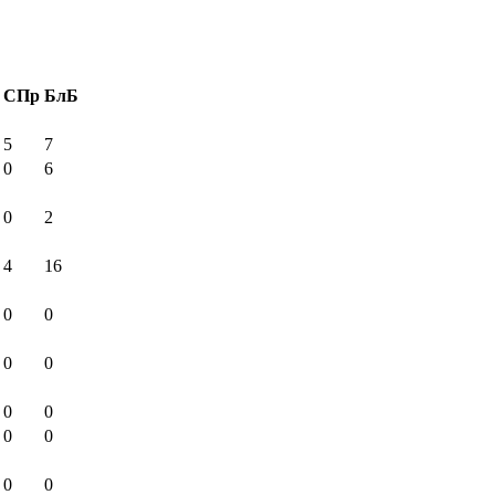
СПр
БлБ
5
7
0
6
0
2
4
16
0
0
0
0
0
0
0
0
0
0