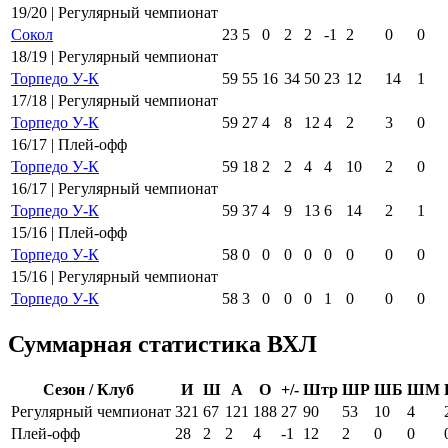
19/20 | Регулярный чемпионат
Сокол
23
5
0
2
2
-1
2
0
0
18/19 | Регулярный чемпионат
Торпедо У-К
59
55
16
34
50
23
12
14
1
17/18 | Регулярный чемпионат
Торпедо У-К
59
27
4
8
12
4
2
3
0
16/17 | Плей-офф
Торпедо У-К
59
18
2
2
4
4
10
2
0
16/17 | Регулярный чемпионат
Торпедо У-К
59
37
4
9
13
6
14
2
1
15/16 | Плей-офф
Торпедо У-К
58
0
0
0
0
0
0
0
0
15/16 | Регулярный чемпионат
Торпедо У-К
58
3
0
0
0
1
0
0
0
Суммарная статистика ВХЛ
Сезон / Клуб
И
Ш
А
О
+/-
Штр
ШР
ШБ
ШМ
Регулярный чемпионат
321
67
121
188
27
90
53
10
4
Плей-офф
28
2
2
4
-1
12
2
0
0