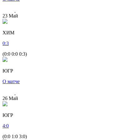
23
Май
ХИМ
0
:
3
(0:0 0:0 0:3)
ЮГР
О матче
26
Май
ЮГР
4
:
0
(0:0 1:0 3:0)