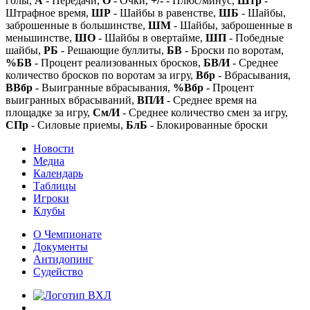
голы,
А
- Передачи,
О
- Очки,
+/-
- Плюс/минус,
Штр
-
Штрафное время,
ШР
- Шайбы в равенстве,
ШБ
- Шайбы,
заброшенные в большинстве,
ШМ
- Шайбы, заброшенные в
меньшинстве,
ШО
- Шайбы в овертайме,
ШП
- Победные
шайбы,
РБ
- Решающие буллиты,
БВ
- Броски по воротам,
%БВ
- Процент реализованных бросков,
БВ/И
- Среднее
количество бросков по воротам за игру,
Вбр
- Вбрасывания,
ВВбр
- Выигранные вбрасывания,
%Вбр
- Процент
выигранных вбрасываний,
ВП/И
- Среднее время на
площадке за игру,
См/И
- Среднее количество смен за игру,
СПр
- Силовые приемы,
БлБ
- Блокированные броски
Новости
Медиа
Календарь
Таблицы
Игроки
Клубы
О Чемпионате
Документы
Антидопинг
Судейство