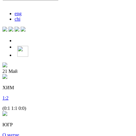
eng
chi
21
Май
ХИМ
1
:
2
(0:1 1:1 0:0)
ЮГР
О матче