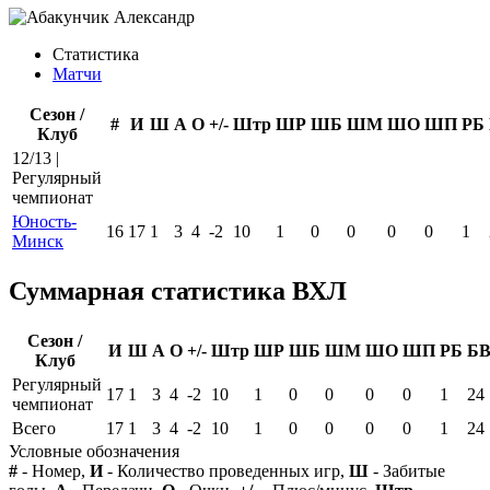
Статистика
Матчи
Сезон /
#
И
Ш
А
О
+/-
Штр
ШР
ШБ
ШМ
ШО
ШП
РБ
Клуб
12/13 |
Регулярный
чемпионат
Юность-
16
17
1
3
4
-2
10
1
0
0
0
0
1
Минск
Суммарная статистика ВХЛ
Сезон /
И
Ш
А
О
+/-
Штр
ШР
ШБ
ШМ
ШО
ШП
РБ
Б
Клуб
Регулярный
17
1
3
4
-2
10
1
0
0
0
0
1
24
чемпионат
Всего
17
1
3
4
-2
10
1
0
0
0
0
1
24
Условные обозначения
#
- Номер,
И
- Количество проведенных игр,
Ш
- Забитые