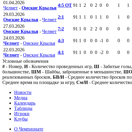
01.04.2026
4:5 ОТ
91
1
2
0
2
0
0
1
1
Челмет
-
Омские Крылья
29.03.2026
2:1
91
1
1
0
1
1
0
1
0
Омские Крылья
-
Челмет
27.03.2026
7:2
91
1
0
2
2
0
0
0
0
Омские Крылья
-
Челмет
24.03.2026
4:3
91
1
0
0
0
-1
0
0
0
Челмет
-
Омские Крылья
22.03.2026
4:1
91
1
0
0
0
-2
0
0
0
Челмет
-
Омские Крылья
Условные обозначения
#
- Номер,
И
- Количество проведенных игр,
Ш
- Забитые голы
большинстве,
ШМ
- Шайбы, заброшенные в меньшинстве,
Ш
реализованных бросков,
БВ/И
- Среднее количество бросков по
Среднее время на площадке за игру,
См/И
- Среднее количество
Новости
Медиа
Календарь
Таблицы
Игроки
Клубы
О Чемпионате