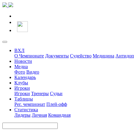
ВХЛ
О Чемпионате
Документы
Судейство
Медицина
Антидоп
Новости
Медиа
Фото
Видео
Календарь
Клубы
Игроки
Игроки
Тренеры
Судьи
Таблицы
Рег. чемпионат
Плей-офф
Статистика
Лидеры
Личная
Командная