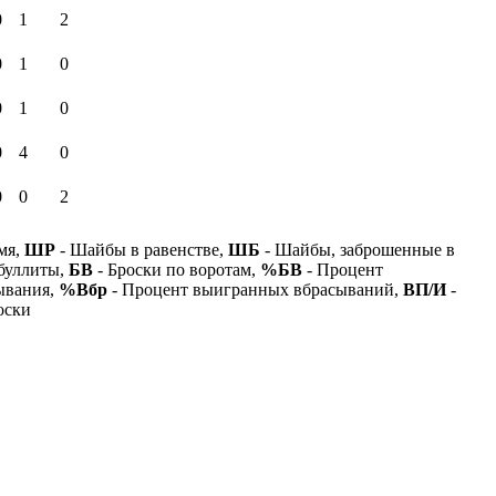
0
1
2
0
1
0
0
1
0
0
4
0
0
0
2
мя,
ШР
- Шайбы в равенстве,
ШБ
- Шайбы, заброшенные в
буллиты,
БВ
- Броски по воротам,
%БВ
- Процент
ывания,
%Вбр
- Процент выигранных вбрасываний,
ВП/И
-
оски