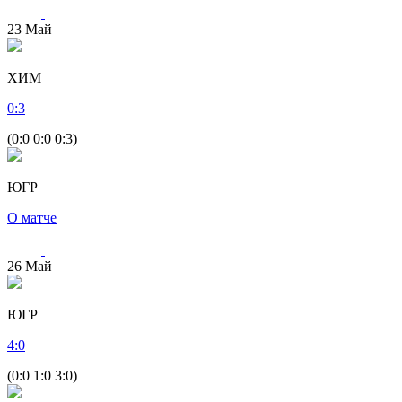
23
Май
ХИМ
0
:
3
(0:0 0:0 0:3)
ЮГР
О матче
26
Май
ЮГР
4
:
0
(0:0 1:0 3:0)