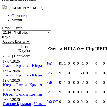
Статистика
Матчи
Сезон | Этап
Клуб
Дата
Счет
#
И
Ш
А
О
+/-
Штр
ШР
Ш
Клубы
25/26 | Плей-офф
17.04.2026
0:3
91
1
0
0
0
-1
0
0
0
Омские Крылья
-
Югра
15.04.2026
3:5
91
1
0
1
1
-3
0
0
0
Омские Крылья
-
Югра
12.04.2026
4:0
91
1
0
0
0
-2
0
0
0
Югра
-
Омские Крылья
10.04.2026
3:1
91
1
0
0
0
1
0
0
0
Югра
-
Омские Крылья
03.04.2026
3:2 ОТ
91
1
0
0
0
0
0
0
0
Омские Крылья
-
Челмет