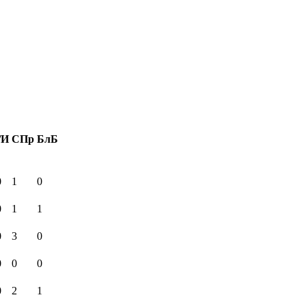
/И
СПр
БлБ
0
1
0
0
1
1
0
3
0
0
0
0
0
2
1