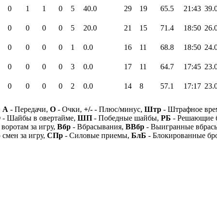
0
1
1
0
5
40.0
29
19
65.5
21:43
39.
0
0
0
0
5
20.0
21
15
71.4
18:50
26.
0
0
0
0
1
0.0
16
11
68.8
18:50
24.
0
0
0
0
3
0.0
17
11
64.7
17:45
23.
0
0
0
0
2
0.0
14
8
57.1
17:17
23.
,
А
- Передачи,
О
- Очки,
+/-
- Плюс/минус,
Штр
- Штрафное вре
О
- Шайбы в овертайме,
ШП
- Победные шайбы,
РБ
- Решающие 
 воротам за игру,
Вбр
- Вбрасывания,
ВВбр
- Выигранные вбрас
 смен за игру,
СПр
- Силовые приемы,
БлБ
- Блокированные бр