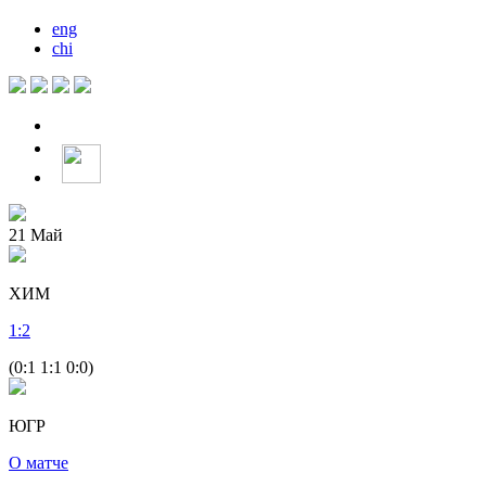
eng
chi
21
Май
ХИМ
1
:
2
(0:1 1:1 0:0)
ЮГР
О матче