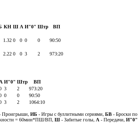
Б
КН
Ш
А
И"0"
Штр
ВП
1.32
0
0
0
0
90:50
2.22
0
0
3
2
973:20
А
И"0"
Штр
ВП
0
3
2
973:20
0
0
0
90:50
0
3
2
1064:10
- Проигрыши,
ИБ
- Игры с буллитными сериями,
БВ
- Броски по
ежности = 60мин*ПШ/ВП,
Ш
- Забитые голы,
А
- Передачи,
И"0"