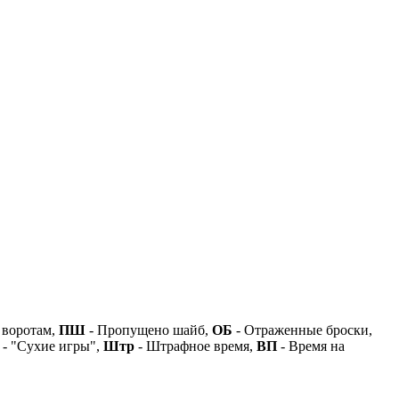
 воротам,
ПШ
- Пропущено шайб,
ОБ
- Отраженные броски,
- "Сухие игры",
Штр
- Штрафное время,
ВП
- Время на