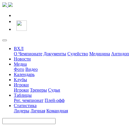
ВХЛ
О Чемпионате
Документы
Судейство
Медицина
Антидоп
Новости
Медиа
Фото
Видео
Календарь
Клубы
Игроки
Игроки
Тренеры
Судьи
Таблицы
Рег. чемпионат
Плей-офф
Статистика
Лидеры
Личная
Командная