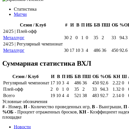
Статистика
Матчи
Сезон / Клуб
#
И
В
П
ИБ
БВ
ПШ
ОБ
%О
24/25 | Плей-офф
Металлург
30
2
0
1
0
35
2
33
94.3
24/25 | Регулярный чемпионат
Металлург
30
17
10
3
4
486
36
450
92.6
Суммарная статистика ВХЛ
Сезон / Клуб
И
В
П
ИБ
БВ
ПШ
ОБ
%ОБ
КН
Ш
Регулярный чемпионат
17
10
3
4
486
36
450
92.6
2.22
0
Плей-офф
2
0
1
0
35
2
33
94.3
1.32
0
Всего
19
10
4
4
521
38
483
92.7
2.14
0
Условные обозначения
#
- Номер,
И
- Количество проведенных игр,
В
- Выигрыши,
П
%ОБ
- Процент отраженных бросков,
КН
- Коэффициент над
площадке
Новости