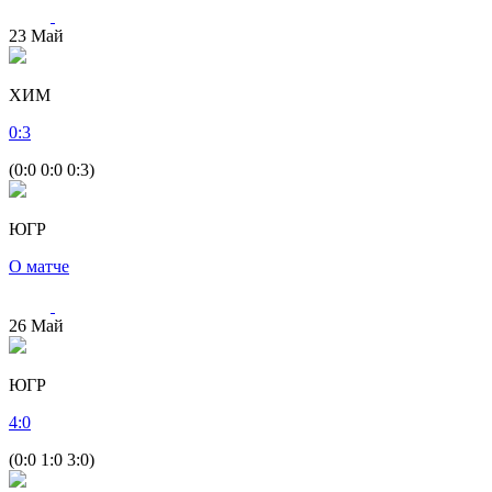
23
Май
ХИМ
0
:
3
(0:0 0:0 0:3)
ЮГР
О матче
26
Май
ЮГР
4
:
0
(0:0 1:0 3:0)