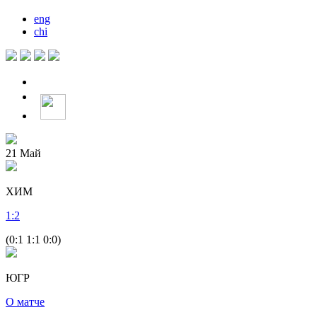
eng
chi
21
Май
ХИМ
1
:
2
(0:1 1:1 0:0)
ЮГР
О матче