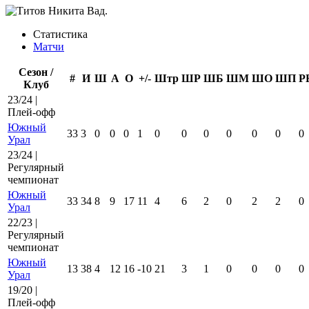
Статистика
Матчи
Сезон /
#
И
Ш
А
О
+/-
Штр
ШР
ШБ
ШМ
ШО
ШП
Р
Клуб
23/24 |
Плей-офф
Южный
33
3
0
0
0
1
0
0
0
0
0
0
0
Урал
23/24 |
Регулярный
чемпионат
Южный
33
34
8
9
17
11
4
6
2
0
2
2
0
Урал
22/23 |
Регулярный
чемпионат
Южный
13
38
4
12
16
-10
21
3
1
0
0
0
0
Урал
19/20 |
Плей-офф