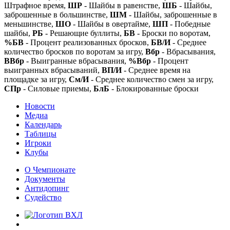
Штрафное время,
ШР
- Шайбы в равенстве,
ШБ
- Шайбы,
заброшенные в большинстве,
ШМ
- Шайбы, заброшенные в
меньшинстве,
ШО
- Шайбы в овертайме,
ШП
- Победные
шайбы,
РБ
- Решающие буллиты,
БВ
- Броски по воротам,
%БВ
- Процент реализованных бросков,
БВ/И
- Среднее
количество бросков по воротам за игру,
Вбр
- Вбрасывания,
ВВбр
- Выигранные вбрасывания,
%Вбр
- Процент
выигранных вбрасываний,
ВП/И
- Среднее время на
площадке за игру,
См/И
- Среднее количество смен за игру,
СПр
- Силовые приемы,
БлБ
- Блокированные броски
Новости
Медиа
Календарь
Таблицы
Игроки
Клубы
О Чемпионате
Документы
Антидопинг
Судейство