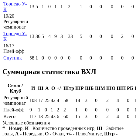
Торпедо У-
13
5
1
0
1
1
2
1
0
0
0
0
0
К
19/20 |
Регулярный
чемпионат
Торпедо У-
13
36
5
4
9
3
33
5
0
0
0
2
0
К
16/17 |
Плей-офф
Спутник
58
1
0
0
0
0
0
0
0
0
0
0
0
Суммарная статистика ВХЛ
Сезон /
И
Ш
А
О
+/-
Штр
ШР
ШБ
ШМ
ШО
ШП
РБ
Клуб
Регулярный
108
17
25
42
4
58
14
3
0
2
4
0
чемпионат
Плей-офф
9
1
0
1
2
2
1
0
0
0
0
0
Всего
117
18
25
43
6
60
15
3
0
2
4
0
Условные обозначения
#
- Номер,
И
- Количество проведенных игр,
Ш
- Забитые
голы,
А
- Передачи,
О
- Очки,
+/-
- Плюс/минус,
Штр
-