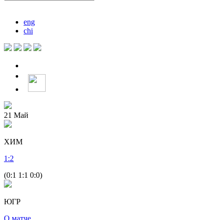
eng
chi
21
Май
ХИМ
1
:
2
(0:1 1:1 0:0)
ЮГР
О матче