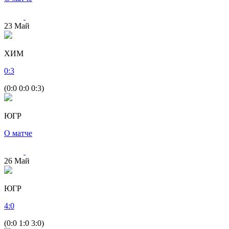
23
Май
ХИМ
0
:
3
(0:0 0:0 0:3)
ЮГР
О матче
26
Май
ЮГР
4
:
0
(0:0 1:0 3:0)