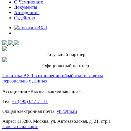
О Чемпионате
Документы
Антидопинг
Судейство
Титульный партнер
Официальный партнер
Политика ВХЛ в отношении обработки и защиты
персональных данных
Ассоциация «Высшая хоккейная лига»
Тел:
+7 (495) 647-71-11
Общая электронная почта:
vhl@fhr.ru
Адрес: 115280, Москва, ул. Автозаводская, д. 21, стр.1
Показать на карте