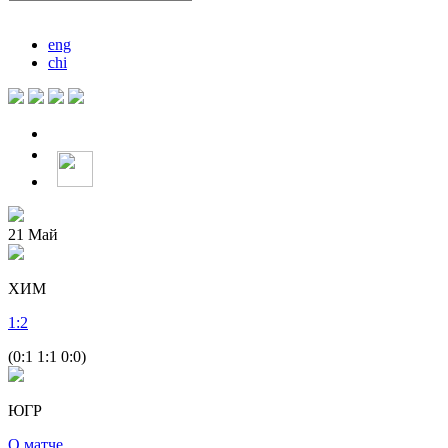
eng
chi
21
Май
ХИМ
1
:
2
(0:1 1:1 0:0)
ЮГР
О матче