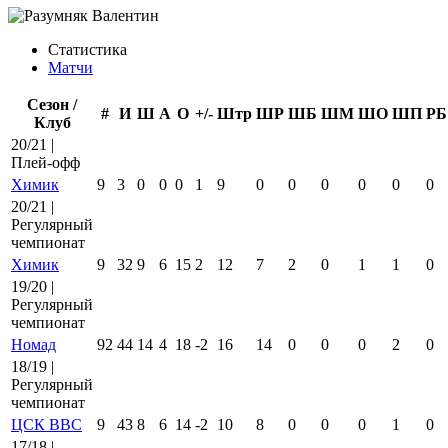
Статистика
Матчи
Сезон /
#
И
Ш
А
О
+/-
Штр
ШР
ШБ
ШМ
ШО
ШП
РБ
Клуб
20/21 |
Плей-офф
Химик
9
3
0
0
0
1
9
0
0
0
0
0
0
20/21 |
Регулярный
чемпионат
Химик
9
32
9
6
15
2
12
7
2
0
1
1
0
19/20 |
Регулярный
чемпионат
Номад
92
44
14
4
18
-2
16
14
0
0
0
2
0
18/19 |
Регулярный
чемпионат
ЦСК ВВС
9
43
8
6
14
-2
10
8
0
0
0
1
0
17/18 |