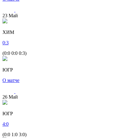
23
Май
ХИМ
0
:
3
(0:0 0:0 0:3)
ЮГР
О матче
26
Май
ЮГР
4
:
0
(0:0 1:0 3:0)