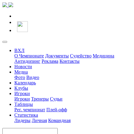
ВХЛ
О Чемпионате
Документы
Судейство
Медицина
Антидопинг
Реклама
Контакты
Новости
Медиа
Фото
Видео
Календарь
Клубы
Игроки
Игроки
Тренеры
Судьи
Таблицы
Рег. чемпионат
Плей-офф
Статистика
Лидеры
Личная
Командная