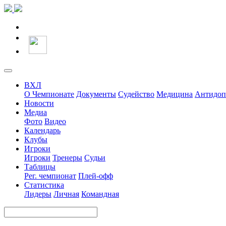
ВХЛ
О Чемпионате
Документы
Судейство
Медицина
Антидоп
Новости
Медиа
Фото
Видео
Календарь
Клубы
Игроки
Игроки
Тренеры
Судьи
Таблицы
Рег. чемпионат
Плей-офф
Статистика
Лидеры
Личная
Командная