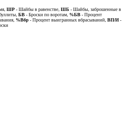
мя,
ШР
- Шайбы в равенстве,
ШБ
- Шайбы, заброшенные в
буллиты,
БВ
- Броски по воротам,
%БВ
- Процент
ывания,
%Вбр
- Процент выигранных вбрасываний,
ВП/И
-
оски