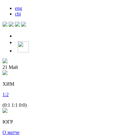
eng
chi
21
Май
ХИМ
1
:
2
(0:1 1:1 0:0)
ЮГР
О матче