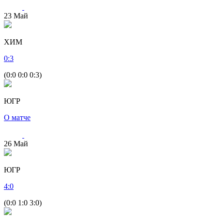
23
Май
ХИМ
0
:
3
(0:0 0:0 0:3)
ЮГР
О матче
26
Май
ЮГР
4
:
0
(0:0 1:0 3:0)