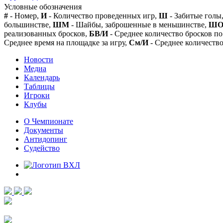
Условные обозначения
#
- Номер,
И
- Количество проведенных игр,
Ш
- Забитые голы
большинстве,
ШМ
- Шайбы, заброшенные в меньшинстве,
Ш
реализованных бросков,
БВ/И
- Среднее количество бросков по
Среднее время на площадке за игру,
См/И
- Среднее количество
Новости
Медиа
Календарь
Таблицы
Игроки
Клубы
О Чемпионате
Документы
Антидопинг
Судейство