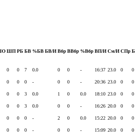
ШО
ШП
РБ
БВ
%БВ
БВ/И
Вбр
ВВбр
%Вбр
ВП/И
См/И
СПр
Б
0
0
7
0.0
0
0
-
16:37
23.0
0
0
0
0
0
-
0
0
-
20:36
23.0
0
0
0
0
3
0.0
1
0
0.0
18:10
23.0
0
0
0
0
3
0.0
0
0
-
16:26
20.0
0
0
0
0
0
-
2
0
0.0
15:22
20.0
0
0
0
0
0
-
0
0
-
15:09
20.0
0
0