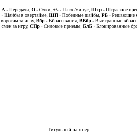
,
А
- Передачи,
О
- Очки,
+/-
- Плюс/минус,
Штр
- Штрафное вре
О
- Шайбы в овертайме,
ШП
- Победные шайбы,
РБ
- Решающие 
 воротам за игру,
Вбр
- Вбрасывания,
ВВбр
- Выигранные вбрас
 смен за игру,
СПр
- Силовые приемы,
БлБ
- Блокированные бр
Титульный партнер