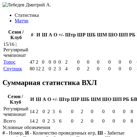
Статистика
Матчи
Сезон /
#
И
Ш
А
О
+/-
Штр
ШР
ШБ
ШМ
ШО
ШП
РБ
Клуб
15/16 |
Регулярный
чемпионат
Торос
47
2
0
0
0
0
2
0
0
0
0
0
0
Спутник
80
12
2
0
2
3
4
0
2
0
0
0
0
Суммарная статистика ВХЛ
Сезон /
И
Ш
А
О
+/-
Штр
ШР
ШБ
ШМ
ШО
ШП
РБ
Б
Клуб
Регулярный
14
2
0
2
3
6
0
2
0
0
0
0
8
чемпионат
Всего
14
2
0
2
3
6
0
2
0
0
0
0
8
Условные обозначения
#
- Номер,
И
- Количество проведенных игр,
Ш
- Забитые