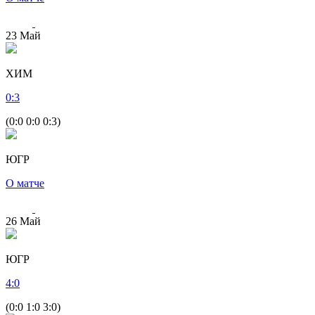
23
Май
ХИМ
0
:
3
(0:0 0:0 0:3)
ЮГР
О матче
26
Май
ЮГР
4
:
0
(0:0 1:0 3:0)