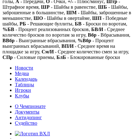
голы,
А
- Передачи,
О
- Очки,
+/-
- Плюс/минус,
Штр
-
Штрафное время,
ШР
- Шайбы в равенстве,
ШБ
- Шайбы,
заброшенные в большинстве,
ШМ
- Шайбы, заброшенные в
меньшинстве,
ШО
- Шайбы в овертайме,
ШП
- Победные
шайбы,
РБ
- Решающие буллиты,
БВ
- Броски по воротам,
%БВ
- Процент реализованных бросков,
БВ/И
- Среднее
количество бросков по воротам за игру,
Вбр
- Вбрасывания,
ВВбр
- Выигранные вбрасывания,
%Вбр
- Процент
выигранных вбрасываний,
ВП/И
- Среднее время на
площадке за игру,
См/И
- Среднее количество смен за игру,
СПр
- Силовые приемы,
БлБ
- Блокированные броски
Новости
Медиа
Календарь
Таблицы
Игроки
Клубы
О Чемпионате
Документы
Антидопинг
Судейство