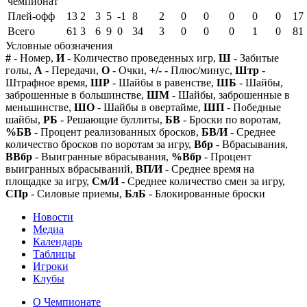
чемпионат
Плей-офф
13
2
3
5
-1
8
2
0
0
0
0
0
17
Всего
61
3
6
9
0
34
3
0
0
0
1
0
81
Условные обозначения
#
- Номер,
И
- Количество проведенных игр,
Ш
- Забитые
голы,
А
- Передачи,
О
- Очки,
+/-
- Плюс/минус,
Штр
-
Штрафное время,
ШР
- Шайбы в равенстве,
ШБ
- Шайбы,
заброшенные в большинстве,
ШМ
- Шайбы, заброшенные в
меньшинстве,
ШО
- Шайбы в овертайме,
ШП
- Победные
шайбы,
РБ
- Решающие буллиты,
БВ
- Броски по воротам,
%БВ
- Процент реализованных бросков,
БВ/И
- Среднее
количество бросков по воротам за игру,
Вбр
- Вбрасывания,
ВВбр
- Выигранные вбрасывания,
%Вбр
- Процент
выигранных вбрасываний,
ВП/И
- Среднее время на
площадке за игру,
См/И
- Среднее количество смен за игру,
СПр
- Силовые приемы,
БлБ
- Блокированные броски
Новости
Медиа
Календарь
Таблицы
Игроки
Клубы
О Чемпионате