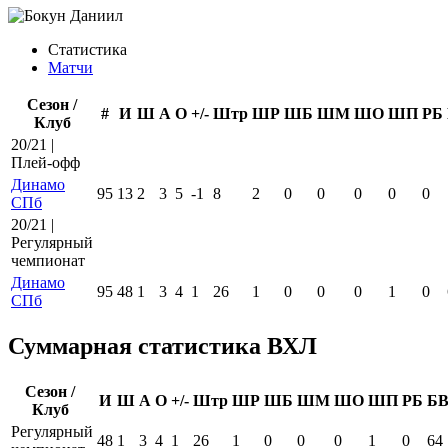
Статистика
Матчи
Сезон /
#
И
Ш
А
О
+/-
Штр
ШР
ШБ
ШМ
ШО
ШП
РБ
Клуб
20/21 |
Плей-офф
Динамо
95
13
2
3
5
-1
8
2
0
0
0
0
0
СПб
20/21 |
Регулярный
чемпионат
Динамо
95
48
1
3
4
1
26
1
0
0
0
1
0
СПб
Суммарная статистика ВХЛ
Сезон /
И
Ш
А
О
+/-
Штр
ШР
ШБ
ШМ
ШО
ШП
РБ
Б
Клуб
Регулярный
48
1
3
4
1
26
1
0
0
0
1
0
64