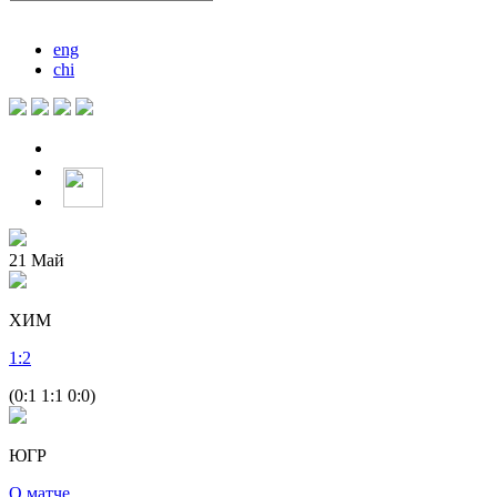
eng
chi
21
Май
ХИМ
1
:
2
(0:1 1:1 0:0)
ЮГР
О матче