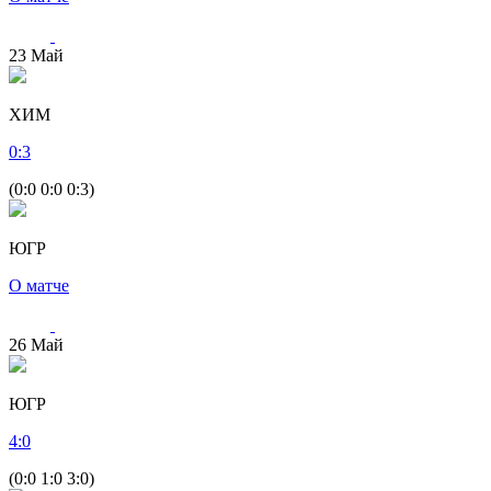
23
Май
ХИМ
0
:
3
(0:0 0:0 0:3)
ЮГР
О матче
26
Май
ЮГР
4
:
0
(0:0 1:0 3:0)