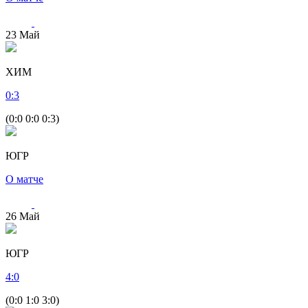
23
Май
ХИМ
0
:
3
(0:0 0:0 0:3)
ЮГР
О матче
26
Май
ЮГР
4
:
0
(0:0 1:0 3:0)