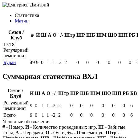
Статистика
Матчи
Сезон /
#
И
Ш
А
О
+/-
Штр
ШР
ШБ
ШМ
ШО
ШП
РБ
Клуб
17/18 |
Регулярный
чемпионат
Буран
49
9
0
1
1
-2
2
0
0
0
0
0
0
Суммарная статистика ВХЛ
Сезон /
И
Ш
А
О
+/-
Штр
ШР
ШБ
ШМ
ШО
ШП
РБ
БВ
Клуб
Регулярный
9
0
1
1
-2
2
0
0
0
0
0
0
6
чемпионат
Всего
9
0
1
1
-2
2
0
0
0
0
0
0
6
Условные обозначения
#
- Номер,
И
- Количество проведенных игр,
Ш
- Забитые
голы,
А
- Передачи,
О
- Очки,
+/-
- Плюс/минус,
Штр
-