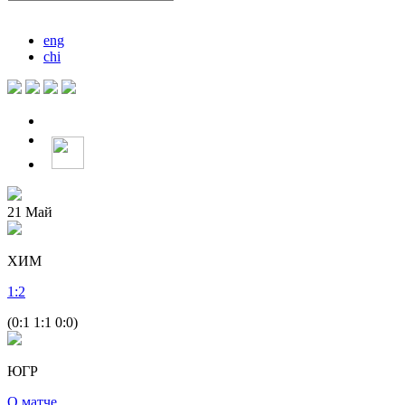
eng
chi
21
Май
ХИМ
1
:
2
(0:1 1:1 0:0)
ЮГР
О матче