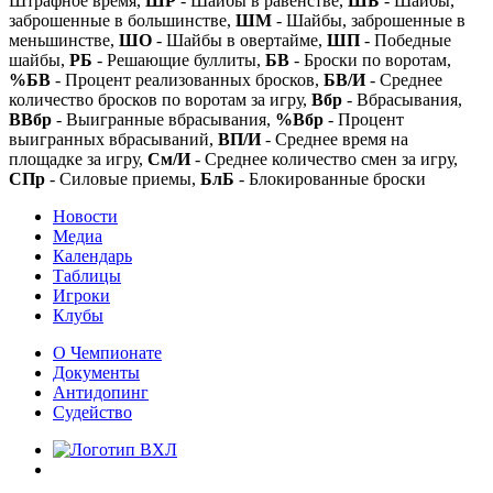
Штрафное время,
ШР
- Шайбы в равенстве,
ШБ
- Шайбы,
заброшенные в большинстве,
ШМ
- Шайбы, заброшенные в
меньшинстве,
ШО
- Шайбы в овертайме,
ШП
- Победные
шайбы,
РБ
- Решающие буллиты,
БВ
- Броски по воротам,
%БВ
- Процент реализованных бросков,
БВ/И
- Среднее
количество бросков по воротам за игру,
Вбр
- Вбрасывания,
ВВбр
- Выигранные вбрасывания,
%Вбр
- Процент
выигранных вбрасываний,
ВП/И
- Среднее время на
площадке за игру,
См/И
- Среднее количество смен за игру,
СПр
- Силовые приемы,
БлБ
- Блокированные броски
Новости
Медиа
Календарь
Таблицы
Игроки
Клубы
О Чемпионате
Документы
Антидопинг
Судейство