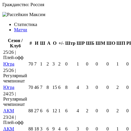
Гражданство:
Россия
Статистика
Матчи
Сезон /
#
И
Ш
А
О
+/-
Штр
ШР
ШБ
ШМ
ШО
ШП
Р
Клуб
25/26 |
Плей-офф
Югра
70
7
1
2
3
2
0
1
0
0
0
1
0
25/26 |
Регулярный
чемпионат
Югра
70
46
7
8
15
6
8
4
3
0
0
2
0
24/25 |
Регулярный
чемпионат
АКМ
88
27
6
6
12
1
6
4
2
0
0
2
0
23/24 |
Плей-офф
АКМ
88
18
3
6
9
4
6
3
0
0
0
1
0