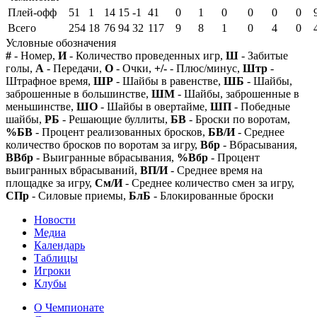
Плей-офф
51
1
14
15
-1
41
0
1
0
0
0
0
Всего
254
18
76
94
32
117
9
8
1
0
4
0
Условные обозначения
#
- Номер,
И
- Количество проведенных игр,
Ш
- Забитые
голы,
А
- Передачи,
О
- Очки,
+/-
- Плюс/минус,
Штр
-
Штрафное время,
ШР
- Шайбы в равенстве,
ШБ
- Шайбы,
заброшенные в большинстве,
ШМ
- Шайбы, заброшенные в
меньшинстве,
ШО
- Шайбы в овертайме,
ШП
- Победные
шайбы,
РБ
- Решающие буллиты,
БВ
- Броски по воротам,
%БВ
- Процент реализованных бросков,
БВ/И
- Среднее
количество бросков по воротам за игру,
Вбр
- Вбрасывания,
ВВбр
- Выигранные вбрасывания,
%Вбр
- Процент
выигранных вбрасываний,
ВП/И
- Среднее время на
площадке за игру,
См/И
- Среднее количество смен за игру,
СПр
- Силовые приемы,
БлБ
- Блокированные броски
Новости
Медиа
Календарь
Таблицы
Игроки
Клубы
О Чемпионате