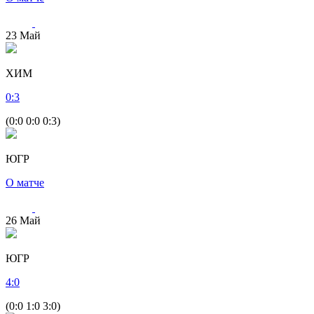
23
Май
ХИМ
0
:
3
(0:0 0:0 0:3)
ЮГР
О матче
26
Май
ЮГР
4
:
0
(0:0 1:0 3:0)