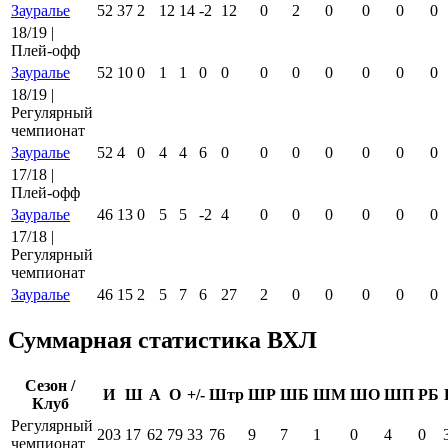
Зауралье
52
37
2
12
14
-2
12
0
2
0
0
0
0
18/19 |
Плей-офф
Зауралье
52
10
0
1
1
0
0
0
0
0
0
0
0
18/19 |
Регулярный
чемпионат
Зауралье
52
4
0
4
4
6
0
0
0
0
0
0
0
17/18 |
Плей-офф
Зауралье
46
13
0
5
5
-2
4
0
0
0
0
0
0
17/18 |
Регулярный
чемпионат
Зауралье
46
15
2
5
7
6
27
2
0
0
0
0
0
Суммарная статистика ВХЛ
Сезон /
И
Ш
А
О
+/-
Штр
ШР
ШБ
ШМ
ШО
ШП
РБ
Клуб
Регулярный
203
17
62
79
33
76
9
7
1
0
4
0
чемпионат