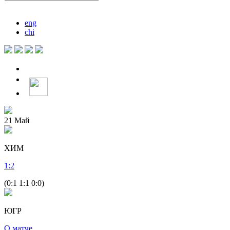
eng
chi
21
Май
ХИМ
1
:
2
(0:1 1:1 0:0)
ЮГР
О матче