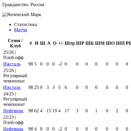
Гражданство:
Россия
Статистика
Матчи
Сезон /
#
И
Ш
А
О
+/-
Штр
ШР
ШБ
ШМ
ШО
ШП
Р
Клуб
25/26 |
Плей-офф
Ижсталь
98
5
0
0
0
-2
0
0
0
0
0
0
0
25/26 |
Регулярный
чемпионат
Ижсталь
98
25
0
3
3
5
6
0
0
0
0
0
0
24/25 |
Регулярный
чемпионат
Нефтяник
98
62
4
15
19
4
17
3
0
1
0
2
0
22/23 |
Плей-офф
Нефтяник
98
4
0
0
0
-2
0
0
0
0
0
0
0