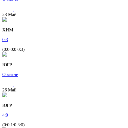
23
Май
ХИМ
0
:
3
(0:0 0:0 0:3)
ЮГР
О матче
26
Май
ЮГР
4
:
0
(0:0 1:0 3:0)