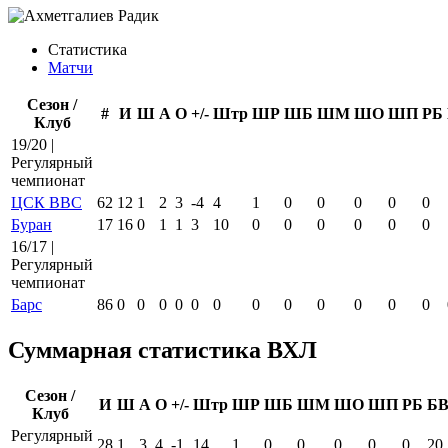
Статистика
Матчи
Сезон /
#
И
Ш
А
О
+/-
Штр
ШР
ШБ
ШМ
ШО
ШП
РБ
Клуб
19/20 |
Регулярный
чемпионат
ЦСК ВВС
62
12
1
2
3
-4
4
1
0
0
0
0
0
Буран
17
16
0
1
1
3
10
0
0
0
0
0
0
16/17 |
Регулярный
чемпионат
Барс
86
0
0
0
0
0
0
0
0
0
0
0
0
Суммарная статистика ВХЛ
Сезон /
И
Ш
А
О
+/-
Штр
ШР
ШБ
ШМ
ШО
ШП
РБ
Б
Клуб
Регулярный
28
1
3
4
-1
14
1
0
0
0
0
0
20