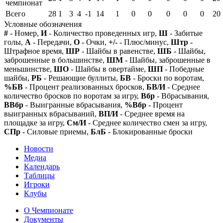
чемпионат
Всего
28
1
3
4
-1
14
1
0
0
0
0
0
20
Условные обозначения
#
- Номер,
И
- Количество проведенных игр,
Ш
- Забитые
голы,
А
- Передачи,
О
- Очки,
+/-
- Плюс/минус,
Штр
-
Штрафное время,
ШР
- Шайбы в равенстве,
ШБ
- Шайбы,
заброшенные в большинстве,
ШМ
- Шайбы, заброшенные в
меньшинстве,
ШО
- Шайбы в овертайме,
ШП
- Победные
шайбы,
РБ
- Решающие буллиты,
БВ
- Броски по воротам,
%БВ
- Процент реализованных бросков,
БВ/И
- Среднее
количество бросков по воротам за игру,
Вбр
- Вбрасывания,
ВВбр
- Выигранные вбрасывания,
%Вбр
- Процент
выигранных вбрасываний,
ВП/И
- Среднее время на
площадке за игру,
См/И
- Среднее количество смен за игру,
СПр
- Силовые приемы,
БлБ
- Блокированные броски
Новости
Медиа
Календарь
Таблицы
Игроки
Клубы
О Чемпионате
Документы