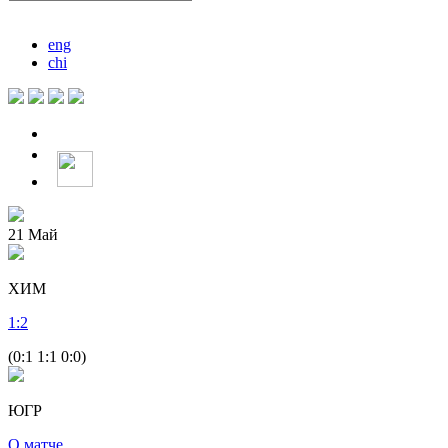
eng
chi
21
Май
ХИМ
1
:
2
(0:1 1:1 0:0)
ЮГР
О матче