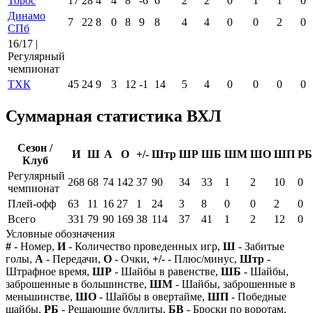
Торос
17
28
4
4
8
-6
6
2
2
0
1
1
0
Динамо
7
22
8
0
8
9
8
4
4
0
0
2
0
СПб
16/17 |
Регулярный
чемпионат
ТХК
45
24
9
3
12
-1
14
5
4
0
0
0
0
Суммарная статистика ВХЛ
Сезон /
И
Ш
А
О
+/-
Штр
ШР
ШБ
ШМ
ШО
ШП
РБ
Клуб
Регулярный
268
68
74
142
37
90
34
33
1
2
10
0
чемпионат
Плей-офф
63
11
16
27
1
24
3
8
0
0
2
0
Всего
331
79
90
169
38
114
37
41
1
2
12
0
Условные обозначения
#
- Номер,
И
- Количество проведенных игр,
Ш
- Забитые
голы,
А
- Передачи,
О
- Очки,
+/-
- Плюс/минус,
Штр
-
Штрафное время,
ШР
- Шайбы в равенстве,
ШБ
- Шайбы,
заброшенные в большинстве,
ШМ
- Шайбы, заброшенные в
меньшинстве,
ШО
- Шайбы в овертайме,
ШП
- Победные
шайбы,
РБ
- Решающие буллиты,
БВ
- Броски по воротам,