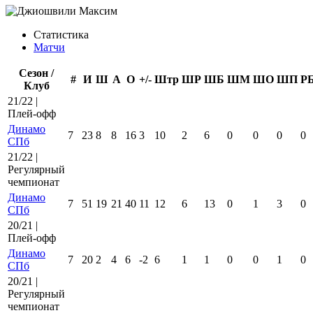
Статистика
Матчи
Сезон /
#
И
Ш
А
О
+/-
Штр
ШР
ШБ
ШМ
ШО
ШП
Р
Клуб
21/22 |
Плей-офф
Динамо
7
23
8
8
16
3
10
2
6
0
0
0
0
СПб
21/22 |
Регулярный
чемпионат
Динамо
7
51
19
21
40
11
12
6
13
0
1
3
0
СПб
20/21 |
Плей-офф
Динамо
7
20
2
4
6
-2
6
1
1
0
0
1
0
СПб
20/21 |
Регулярный
чемпионат