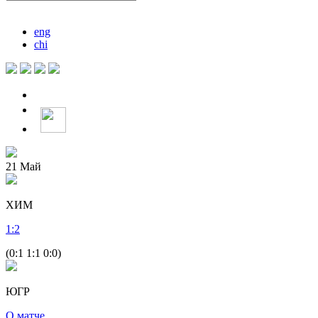
eng
chi
21
Май
ХИМ
1
:
2
(0:1 1:1 0:0)
ЮГР
О матче