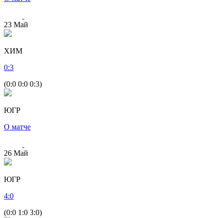
23
Май
ХИМ
0
:
3
(0:0 0:0 0:3)
ЮГР
О матче
26
Май
ЮГР
4
:
0
(0:0 1:0 3:0)