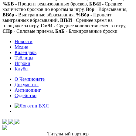
%БВ
- Процент реализованных бросков,
БВ/И
- Среднее
количество бросков по воротам за игру,
Вбр
- Вбрасывания,
ВВбр
- Выигранные вбрасывания,
%Вбр
- Процент
выигранных вбрасываний,
ВП/И
- Среднее время на
площадке за игру,
См/И
- Среднее количество смен за игру,
СПр
- Силовые приемы,
БлБ
- Блокированные броски
Новости
Медиа
Календарь
Таблицы
Игроки
Клубы
О Чемпионате
Документы
Антидопинг
Судейство
Титульный партнер