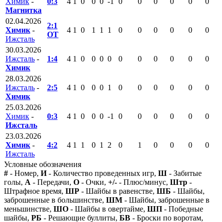
Химик
-
0:3
4
1
0
0
0
-1
0
0
0
0
0
0
Магнитка
02.04.2026
2:1
Химик
-
4
1
0
1
1
1
0
0
0
0
0
0
ОТ
Ижсталь
30.03.2026
Ижсталь
-
1:4
4
1
0
0
0
0
0
0
0
0
0
0
Химик
28.03.2026
Ижсталь
-
2:5
4
1
0
0
0
1
0
0
0
0
0
0
Химик
25.03.2026
Химик
-
0:3
4
1
0
0
0
-1
0
0
0
0
0
0
Ижсталь
23.03.2026
Химик
-
4:2
4
1
1
0
1
2
0
1
0
0
0
0
Ижсталь
Условные обозначения
#
- Номер,
И
- Количество проведенных игр,
Ш
- Забитые
голы,
А
- Передачи,
О
- Очки,
+/-
- Плюс/минус,
Штр
-
Штрафное время,
ШР
- Шайбы в равенстве,
ШБ
- Шайбы,
заброшенные в большинстве,
ШМ
- Шайбы, заброшенные в
меньшинстве,
ШО
- Шайбы в овертайме,
ШП
- Победные
шайбы,
РБ
- Решающие буллиты,
БВ
- Броски по воротам,