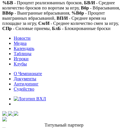
%БВ
- Процент реализованных бросков,
БВ/И
- Среднее
количество бросков по воротам за игру,
Вбр
- Вбрасывания,
ВВбр
- Выигранные вбрасывания,
%Вбр
- Процент
выигранных вбрасываний,
ВП/И
- Среднее время на
площадке за игру,
См/И
- Среднее количество смен за игру,
СПр
- Силовые приемы,
БлБ
- Блокированные броски
Новости
Медиа
Календарь
Таблицы
Игроки
Клубы
О Чемпионате
Документы
Антидопинг
Судейство
Титульный партнер