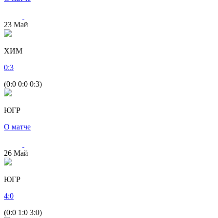
23
Май
ХИМ
0
:
3
(0:0 0:0 0:3)
ЮГР
О матче
26
Май
ЮГР
4
:
0
(0:0 1:0 3:0)