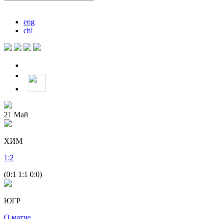
eng
chi
21
Май
ХИМ
1
:
2
(0:1 1:1 0:0)
ЮГР
О матче