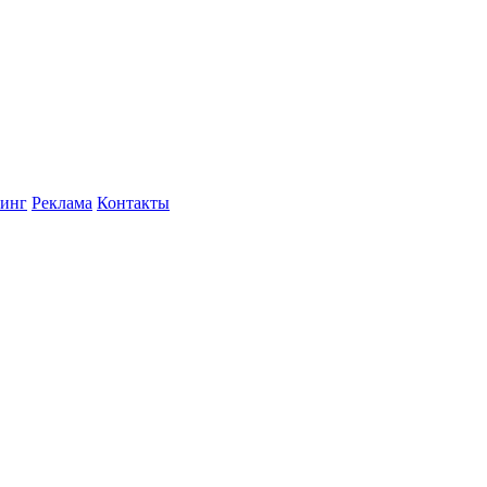
инг
Реклама
Контакты