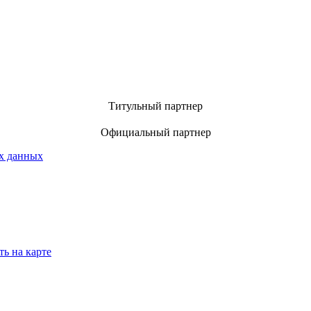
Титульный партнер
Официальный партнер
х данных
ть на карте