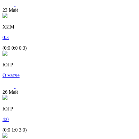
23
Май
ХИМ
0
:
3
(0:0 0:0 0:3)
ЮГР
О матче
26
Май
ЮГР
4
:
0
(0:0 1:0 3:0)