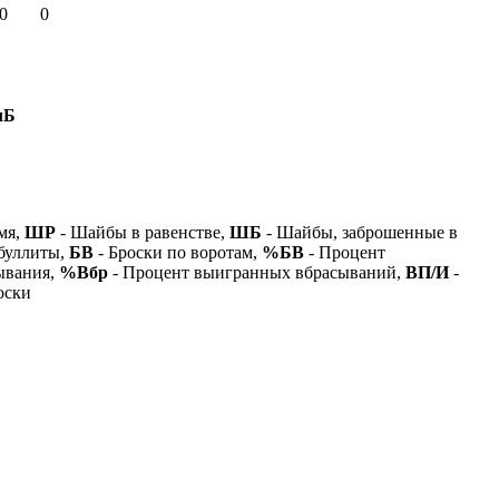
0
0
лБ
мя,
ШР
- Шайбы в равенстве,
ШБ
- Шайбы, заброшенные в
буллиты,
БВ
- Броски по воротам,
%БВ
- Процент
ывания,
%Вбр
- Процент выигранных вбрасываний,
ВП/И
-
оски