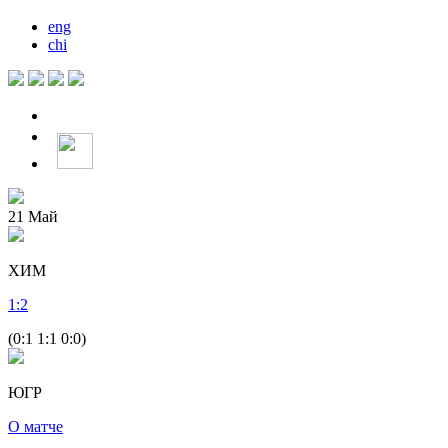
eng
chi
21
Май
ХИМ
1
:
2
(0:1 1:1 0:0)
ЮГР
О матче