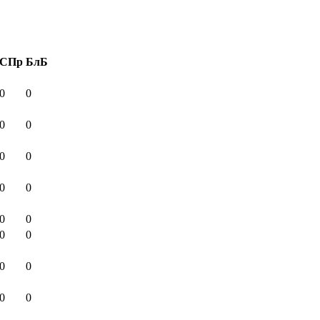
СПр
БлБ
0
0
0
0
0
0
0
0
0
0
0
0
0
0
0
0