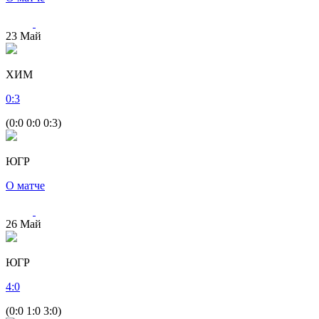
23
Май
ХИМ
0
:
3
(0:0 0:0 0:3)
ЮГР
О матче
26
Май
ЮГР
4
:
0
(0:0 1:0 3:0)