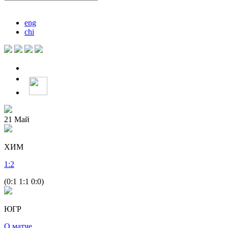
eng
chi
21
Май
ХИМ
1
:
2
(0:1 1:1 0:0)
ЮГР
О матче