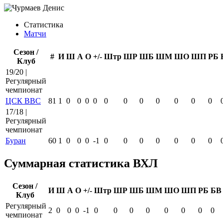
Статистика
Матчи
Сезон /
#
И
Ш
А
О
+/-
Штр
ШР
ШБ
ШМ
ШО
ШП
РБ
Клуб
19/20 |
Регулярный
чемпионат
ЦСК ВВС
81
1
0
0
0
0
0
0
0
0
0
0
0
17/18 |
Регулярный
чемпионат
Буран
60
1
0
0
0
-1
0
0
0
0
0
0
0
Суммарная статистика ВХЛ
Сезон /
И
Ш
А
О
+/-
Штр
ШР
ШБ
ШМ
ШО
ШП
РБ
БВ
Клуб
Регулярный
2
0
0
0
-1
0
0
0
0
0
0
0
0
чемпионат