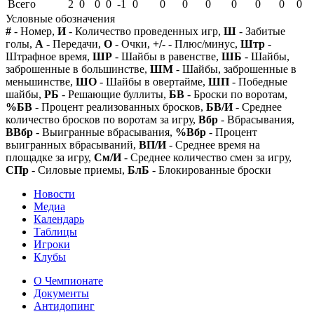
Всего
2
0
0
0
-1
0
0
0
0
0
0
0
0
Условные обозначения
#
- Номер,
И
- Количество проведенных игр,
Ш
- Забитые
голы,
А
- Передачи,
О
- Очки,
+/-
- Плюс/минус,
Штр
-
Штрафное время,
ШР
- Шайбы в равенстве,
ШБ
- Шайбы,
заброшенные в большинстве,
ШМ
- Шайбы, заброшенные в
меньшинстве,
ШО
- Шайбы в овертайме,
ШП
- Победные
шайбы,
РБ
- Решающие буллиты,
БВ
- Броски по воротам,
%БВ
- Процент реализованных бросков,
БВ/И
- Среднее
количество бросков по воротам за игру,
Вбр
- Вбрасывания,
ВВбр
- Выигранные вбрасывания,
%Вбр
- Процент
выигранных вбрасываний,
ВП/И
- Среднее время на
площадке за игру,
См/И
- Среднее количество смен за игру,
СПр
- Силовые приемы,
БлБ
- Блокированные броски
Новости
Медиа
Календарь
Таблицы
Игроки
Клубы
О Чемпионате
Документы
Антидопинг