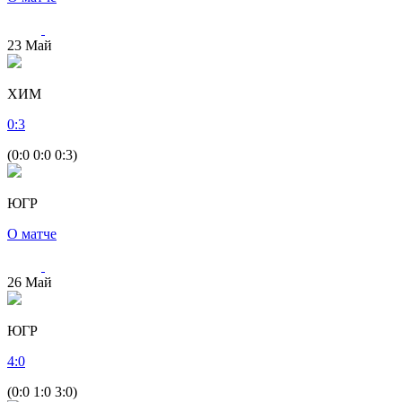
23
Май
ХИМ
0
:
3
(0:0 0:0 0:3)
ЮГР
О матче
26
Май
ЮГР
4
:
0
(0:0 1:0 3:0)