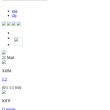
eng
chi
21
Май
ХИМ
1
:
2
(0:1 1:1 0:0)
ЮГР
О матче