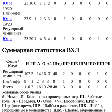
Югра
23
10
0
1
1
2
0
0
0
0
0
0
0
19/20 |
Плей-офф
Югра
23
9
1
2
3
3
0
1
0
0
0
0
0
19/20 |
Регулярный
чемпионат
Югра
23
20
1
4
5
4
6
1
0
0
0
1
0
Суммарная статистика ВХЛ
Сезон /
И
Ш
А
О
+/-
Штр
ШР
ШБ
ШМ
ШО
ШП
РБ
Клуб
Регулярный
107
2
14
16
-31
48
2
0
0
0
1
0
чемпионат
Плей-офф
9
1
2
3
3
0
1
0
0
0
0
0
Всего
116
3
16
19
-28
48
3
0
0
0
1
0
Условные обозначения
#
- Номер,
И
- Количество проведенных игр,
Ш
- Забитые
голы,
А
- Передачи,
О
- Очки,
+/-
- Плюс/минус,
Штр
-
Штрафное время,
ШР
- Шайбы в равенстве,
ШБ
- Шайбы,
заброшенные в большинстве,
ШМ
- Шайбы, заброшенные в