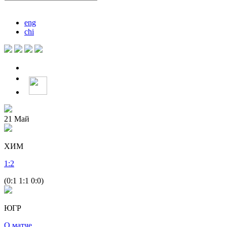
eng
chi
21
Май
ХИМ
1
:
2
(0:1 1:1 0:0)
ЮГР
О матче