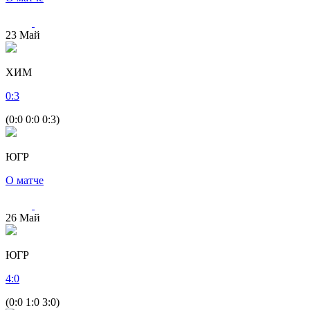
23
Май
ХИМ
0
:
3
(0:0 0:0 0:3)
ЮГР
О матче
26
Май
ЮГР
4
:
0
(0:0 1:0 3:0)