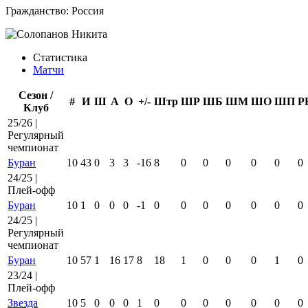
Гражданство:
Россия
Статистика
Матчи
Сезон /
#
И
Ш
А
О
+/-
Штр
ШР
ШБ
ШМ
ШО
ШП
Р
Клуб
25/26 |
Регулярный
чемпионат
Буран
10
43
0
3
3
-16
8
0
0
0
0
0
0
24/25 |
Плей-офф
Буран
10
1
0
0
0
-1
0
0
0
0
0
0
0
24/25 |
Регулярный
чемпионат
Буран
10
57
1
16
17
8
18
1
0
0
0
1
0
23/24 |
Плей-офф
Звезда
10
5
0
0
0
1
0
0
0
0
0
0
0