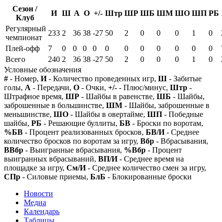
Сезон /
И
Ш
А
О
+/-
Штр
ШР
ШБ
ШМ
ШО
ШП
РБ
Клуб
Регулярный
233
2
36
38
-27
50
2
0
0
0
1
0
чемпионат
Плей-офф
7
0
0
0
0
0
0
0
0
0
0
0
Всего
240
2
36
38
-27
50
2
0
0
0
1
0
Условные обозначения
#
- Номер,
И
- Количество проведенных игр,
Ш
- Забитые
голы,
А
- Передачи,
О
- Очки,
+/-
- Плюс/минус,
Штр
-
Штрафное время,
ШР
- Шайбы в равенстве,
ШБ
- Шайбы,
заброшенные в большинстве,
ШМ
- Шайбы, заброшенные в
меньшинстве,
ШО
- Шайбы в овертайме,
ШП
- Победные
шайбы,
РБ
- Решающие буллиты,
БВ
- Броски по воротам,
%БВ
- Процент реализованных бросков,
БВ/И
- Среднее
количество бросков по воротам за игру,
Вбр
- Вбрасывания,
ВВбр
- Выигранные вбрасывания,
%Вбр
- Процент
выигранных вбрасываний,
ВП/И
- Среднее время на
площадке за игру,
См/И
- Среднее количество смен за игру,
СПр
- Силовые приемы,
БлБ
- Блокированные броски
Новости
Медиа
Календарь
Таблицы