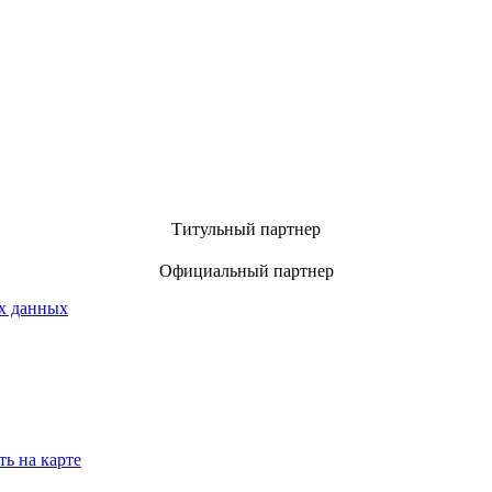
Титульный партнер
Официальный партнер
х данных
ть на карте