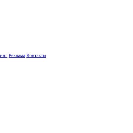
инг
Реклама
Контакты