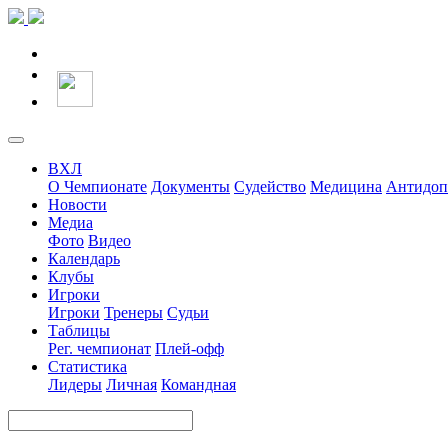
ВХЛ
О Чемпионате
Документы
Судейство
Медицина
Антидоп
Новости
Медиа
Фото
Видео
Календарь
Клубы
Игроки
Игроки
Тренеры
Судьи
Таблицы
Рег. чемпионат
Плей-офф
Статистика
Лидеры
Личная
Командная