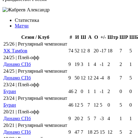
Статистика
Матчи
Сезон / Клуб
#
И
Ш
А
О
+/-
Штр
ШР
Ш
25/26 | Регулярный чемпионат
ХК Тамбов
74
52
12
8
20
-17
18
7
5
24/25 | Плей-офф
Динамо СПб
9
19
3
1
4
-1
2
2
1
24/25 | Регулярный чемпионат
Динамо СПб
9
50
12
12
24
-4
8
7
5
23/24 | Плей-офф
Буран
46
2
0
1
1
-1
2
0
0
23/24 | Регулярный чемпионат
Буран
46
12
5
7
12
5
0
5
0
20/21 | Плей-офф
Динамо СПб
9
20
2
5
7
-3
4
1
1
20/21 | Регулярный чемпионат
Динамо СПб
9
47
7
18
25
15
12
5
2