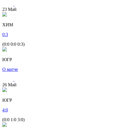
23
Май
ХИМ
0
:
3
(0:0 0:0 0:3)
ЮГР
О матче
26
Май
ЮГР
4
:
0
(0:0 1:0 3:0)