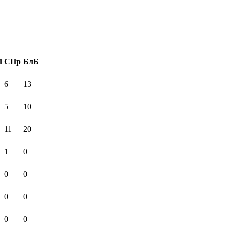
И
СПр
БлБ
6
13
5
10
11
20
1
0
0
0
0
0
0
0