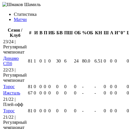
Статистика
Матчи
Сезон /
#
И
В
П
ИБ
БВ
ПШ
ОБ
%ОБ
КН
Ш
А
И"0"
Клуб
23/24 |
Регулярный
чемпионат
Динамо
81
1
0
1
0
30
6
24
80.0
6.51
0
0
0
0
СПб
22/23 |
Регулярный
чемпионат
Торос
81
0
0
0
0
0
0
0
-
-
0
0
0
0
Ижсталь
67
0
0
0
0
0
0
0
-
-
0
0
0
0
21/22 |
Плей-офф
Торос
81
0
0
0
0
0
0
0
-
-
0
0
0
0
21/22 |
Регулярный
чемпионат