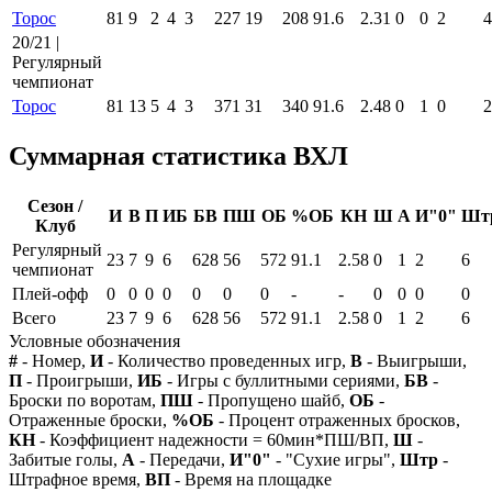
Торос
81
9
2
4
3
227
19
208
91.6
2.31
0
0
2
4
20/21 |
Регулярный
чемпионат
Торос
81
13
5
4
3
371
31
340
91.6
2.48
0
1
0
2
Суммарная статистика ВХЛ
Сезон /
И
В
П
ИБ
БВ
ПШ
ОБ
%ОБ
КН
Ш
А
И"0"
Шт
Клуб
Регулярный
23
7
9
6
628
56
572
91.1
2.58
0
1
2
6
чемпионат
Плей-офф
0
0
0
0
0
0
0
-
-
0
0
0
0
Всего
23
7
9
6
628
56
572
91.1
2.58
0
1
2
6
Условные обозначения
#
- Номер,
И
- Количество проведенных игр,
В
- Выигрыши,
П
- Проигрыши,
ИБ
- Игры с буллитными сериями,
БВ
-
Броски по воротам,
ПШ
- Пропущено шайб,
ОБ
-
Отраженные броски,
%ОБ
- Процент отраженных бросков,
КН
- Коэффициент надежности = 60мин*ПШ/ВП,
Ш
-
Забитые голы,
А
- Передачи,
И"0"
- "Сухие игры",
Штр
-
Штрафное время,
ВП
- Время на площадке