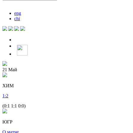
eng
chi
21
Май
ХИМ
1
:
2
(0:1 1:1 0:0)
ЮГР
О матче