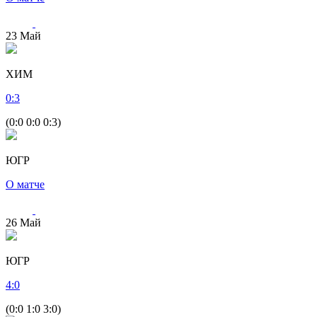
23
Май
ХИМ
0
:
3
(0:0 0:0 0:3)
ЮГР
О матче
26
Май
ЮГР
4
:
0
(0:0 1:0 3:0)