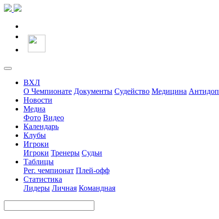
ВХЛ
О Чемпионате
Документы
Судейство
Медицина
Антидоп
Новости
Медиа
Фото
Видео
Календарь
Клубы
Игроки
Игроки
Тренеры
Судьи
Таблицы
Рег. чемпионат
Плей-офф
Статистика
Лидеры
Личная
Командная