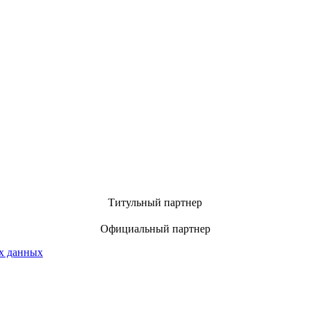
Титульный партнер
Официальный партнер
х данных