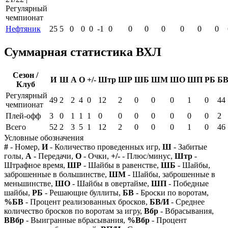
Регулярный
чемпионат
Нефтяник
25
5
0
0
0
-1
0
0
0
0
0
0
0
Суммарная статистика ВХЛ
Сезон /
И
Ш
А
О
+/-
Штр
ШР
ШБ
ШМ
ШО
ШП
РБ
Б
Клуб
Регулярный
49
2
2
4
0
12
2
0
0
0
1
0
44
чемпионат
Плей-офф
3
0
1
1
1
0
0
0
0
0
0
0
2
Всего
52
2
3
5
1
12
2
0
0
0
1
0
46
Условные обозначения
#
- Номер,
И
- Количество проведенных игр,
Ш
- Забитые
голы,
А
- Передачи,
О
- Очки,
+/-
- Плюс/минус,
Штр
-
Штрафное время,
ШР
- Шайбы в равенстве,
ШБ
- Шайбы,
заброшенные в большинстве,
ШМ
- Шайбы, заброшенные в
меньшинстве,
ШО
- Шайбы в овертайме,
ШП
- Победные
шайбы,
РБ
- Решающие буллиты,
БВ
- Броски по воротам,
%БВ
- Процент реализованных бросков,
БВ/И
- Среднее
количество бросков по воротам за игру,
Вбр
- Вбрасывания,
ВВбр
- Выигранные вбрасывания,
%Вбр
- Процент