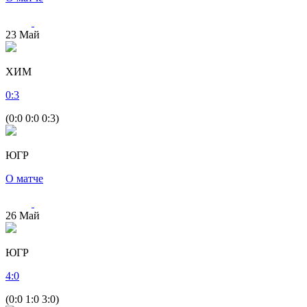
23
Май
ХИМ
0
:
3
(0:0 0:0 0:3)
ЮГР
О матче
26
Май
ЮГР
4
:
0
(0:0 1:0 3:0)