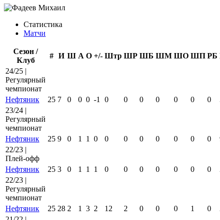
Статистика
Матчи
Сезон /
#
И
Ш
А
О
+/-
Штр
ШР
ШБ
ШМ
ШО
ШП
РБ
Клуб
24/25 |
Регулярный
чемпионат
Нефтяник
25
7
0
0
0
-1
0
0
0
0
0
0
0
23/24 |
Регулярный
чемпионат
Нефтяник
25
9
0
1
1
0
0
0
0
0
0
0
0
22/23 |
Плей-офф
Нефтяник
25
3
0
1
1
1
0
0
0
0
0
0
0
22/23 |
Регулярный
чемпионат
Нефтяник
25
28
2
1
3
2
12
2
0
0
0
1
0
21/22 |