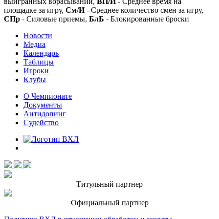
выигранных вбрасываний,
ВП/И
- Среднее время на
площадке за игру,
См/И
- Среднее количество смен за игру,
СПр
- Силовые приемы,
БлБ
- Блокированные броски
Новости
Медиа
Календарь
Таблицы
Игроки
Клубы
О Чемпионате
Документы
Антидопинг
Судейство
Титульный партнер
Официальный партнер