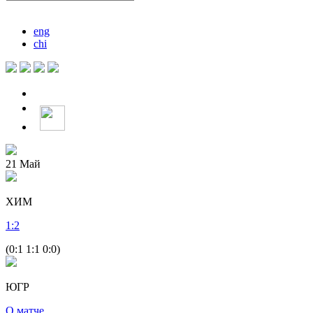
eng
chi
21
Май
ХИМ
1
:
2
(0:1 1:1 0:0)
ЮГР
О матче