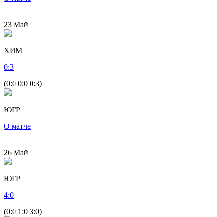
23
Май
ХИМ
0
:
3
(0:0 0:0 0:3)
ЮГР
О матче
26
Май
ЮГР
4
:
0
(0:0 1:0 3:0)