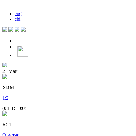
eng
chi
21
Май
ХИМ
1
:
2
(0:1 1:1 0:0)
ЮГР
О матче