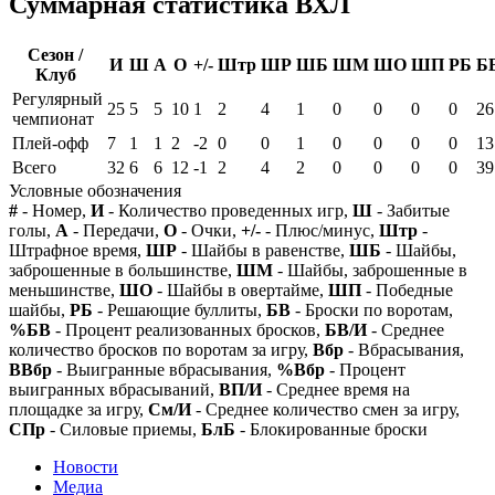
Суммарная статистика ВХЛ
Сезон /
И
Ш
А
О
+/-
Штр
ШР
ШБ
ШМ
ШО
ШП
РБ
Б
Клуб
Регулярный
25
5
5
10
1
2
4
1
0
0
0
0
26
чемпионат
Плей-офф
7
1
1
2
-2
0
0
1
0
0
0
0
13
Всего
32
6
6
12
-1
2
4
2
0
0
0
0
39
Условные обозначения
#
- Номер,
И
- Количество проведенных игр,
Ш
- Забитые
голы,
А
- Передачи,
О
- Очки,
+/-
- Плюс/минус,
Штр
-
Штрафное время,
ШР
- Шайбы в равенстве,
ШБ
- Шайбы,
заброшенные в большинстве,
ШМ
- Шайбы, заброшенные в
меньшинстве,
ШО
- Шайбы в овертайме,
ШП
- Победные
шайбы,
РБ
- Решающие буллиты,
БВ
- Броски по воротам,
%БВ
- Процент реализованных бросков,
БВ/И
- Среднее
количество бросков по воротам за игру,
Вбр
- Вбрасывания,
ВВбр
- Выигранные вбрасывания,
%Вбр
- Процент
выигранных вбрасываний,
ВП/И
- Среднее время на
площадке за игру,
См/И
- Среднее количество смен за игру,
СПр
- Силовые приемы,
БлБ
- Блокированные броски
Новости
Медиа