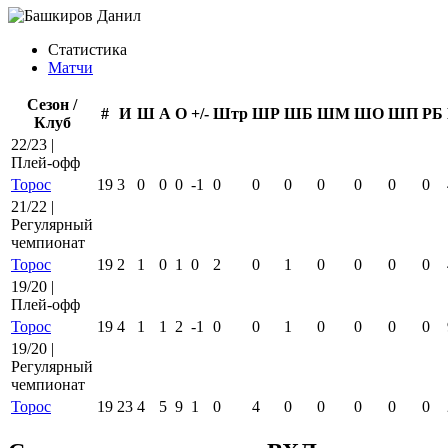
Статистика
Матчи
Сезон /
#
И
Ш
А
О
+/-
Штр
ШР
ШБ
ШМ
ШО
ШП
РБ
Клуб
22/23 |
Плей-офф
Торос
19
3
0
0
0
-1
0
0
0
0
0
0
0
21/22 |
Регулярный
чемпионат
Торос
19
2
1
0
1
0
2
0
1
0
0
0
0
19/20 |
Плей-офф
Торос
19
4
1
1
2
-1
0
0
1
0
0
0
0
19/20 |
Регулярный
чемпионат
Торос
19
23
4
5
9
1
0
4
0
0
0
0
0