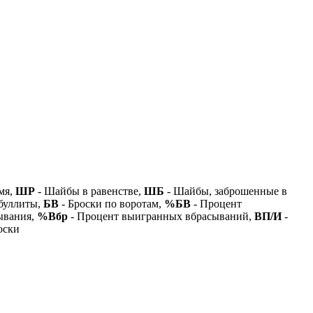
мя,
ШР
- Шайбы в равенстве,
ШБ
- Шайбы, заброшенные в
буллиты,
БВ
- Броски по воротам,
%БВ
- Процент
ывания,
%Вбр
- Процент выигранных вбрасываний,
ВП/И
-
оски