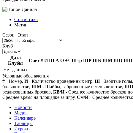
Статистика
Матчи
Сезон | Этап
Клуб
Дата
Счет
#
И
Ш
А
О
+/-
Штр
ШР
ШБ
ШМ
ШО
ШП
Клубы
Нет данных
Условные обозначения
#
- Номер,
И
- Количество проведенных игр,
Ш
- Забитые голы
большинстве,
ШМ
- Шайбы, заброшенные в меньшинстве,
Ш
реализованных бросков,
БВ/И
- Среднее количество бросков по
Среднее время на площадке за игру,
См/И
- Среднее количество
Новости
Медиа
Календарь
Таблицы
Игроки