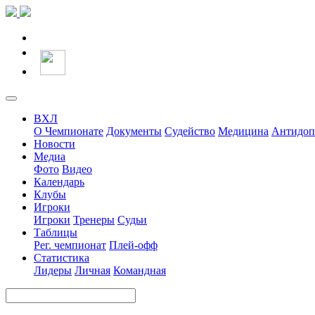
ВХЛ
О Чемпионате
Документы
Судейство
Медицина
Антидоп
Новости
Медиа
Фото
Видео
Календарь
Клубы
Игроки
Игроки
Тренеры
Судьи
Таблицы
Рег. чемпионат
Плей-офф
Статистика
Лидеры
Личная
Командная