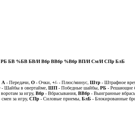
РБ
БВ
%БВ
БВ/И
Вбр
ВВбр
%Вбр
ВП/И
См/И
СПр
БлБ
,
А
- Передачи,
О
- Очки,
+/-
- Плюс/минус,
Штр
- Штрафное вре
О
- Шайбы в овертайме,
ШП
- Победные шайбы,
РБ
- Решающие 
 воротам за игру,
Вбр
- Вбрасывания,
ВВбр
- Выигранные вбрас
 смен за игру,
СПр
- Силовые приемы,
БлБ
- Блокированные бр