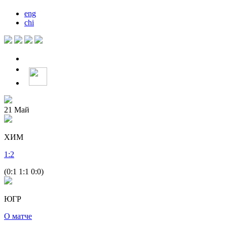
eng
chi
21
Май
ХИМ
1
:
2
(0:1 1:1 0:0)
ЮГР
О матче