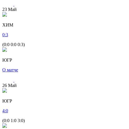
23
Май
ХИМ
0
:
3
(0:0 0:0 0:3)
ЮГР
О матче
26
Май
ЮГР
4
:
0
(0:0 1:0 3:0)