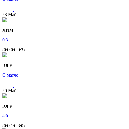
23
Май
ХИМ
0
:
3
(0:0 0:0 0:3)
ЮГР
О матче
26
Май
ЮГР
4
:
0
(0:0 1:0 3:0)