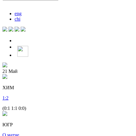
eng
chi
21
Май
ХИМ
1
:
2
(0:1 1:1 0:0)
ЮГР
О матче