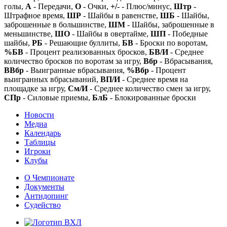
голы,
А
- Передачи,
О
- Очки,
+/-
- Плюс/минус,
Штр
-
Штрафное время,
ШР
- Шайбы в равенстве,
ШБ
- Шайбы,
заброшенные в большинстве,
ШМ
- Шайбы, заброшенные в
меньшинстве,
ШО
- Шайбы в овертайме,
ШП
- Победные
шайбы,
РБ
- Решающие буллиты,
БВ
- Броски по воротам,
%БВ
- Процент реализованных бросков,
БВ/И
- Среднее
количество бросков по воротам за игру,
Вбр
- Вбрасывания,
ВВбр
- Выигранные вбрасывания,
%Вбр
- Процент
выигранных вбрасываний,
ВП/И
- Среднее время на
площадке за игру,
См/И
- Среднее количество смен за игру,
СПр
- Силовые приемы,
БлБ
- Блокированные броски
Новости
Медиа
Календарь
Таблицы
Игроки
Клубы
О Чемпионате
Документы
Антидопинг
Судейство