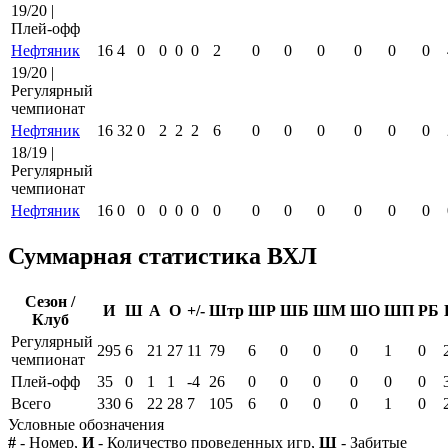
19/20 |
Плей-офф
Нефтяник
16
4
0
0
0
0
2
0
0
0
0
0
0
19/20 |
Регулярный
чемпионат
Нефтяник
16
32
0
2
2
2
6
0
0
0
0
0
0
18/19 |
Регулярный
чемпионат
Нефтяник
16
0
0
0
0
0
0
0
0
0
0
0
0
Суммарная статистика ВХЛ
Сезон /
И
Ш
А
О
+/-
Штр
ШР
ШБ
ШМ
ШО
ШП
РБ
Клуб
Регулярный
295
6
21
27
11
79
6
0
0
0
1
0
чемпионат
Плей-офф
35
0
1
1
-4
26
0
0
0
0
0
0
Всего
330
6
22
28
7
105
6
0
0
0
1
0
Условные обозначения
#
- Номер,
И
- Количество проведенных игр,
Ш
- Забитые