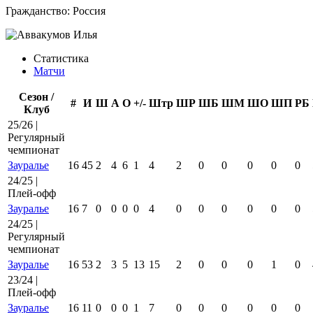
Гражданство:
Россия
Статистика
Матчи
Сезон /
#
И
Ш
А
О
+/-
Штр
ШР
ШБ
ШМ
ШО
ШП
РБ
Клуб
25/26 |
Регулярный
чемпионат
Зауралье
16
45
2
4
6
1
4
2
0
0
0
0
0
24/25 |
Плей-офф
Зауралье
16
7
0
0
0
0
4
0
0
0
0
0
0
24/25 |
Регулярный
чемпионат
Зауралье
16
53
2
3
5
13
15
2
0
0
0
1
0
23/24 |
Плей-офф
Зауралье
16
11
0
0
0
1
7
0
0
0
0
0
0