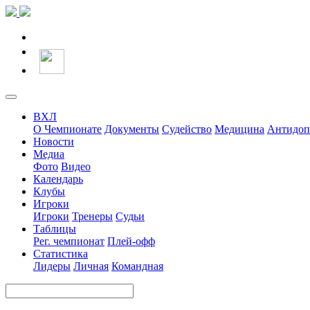
ВХЛ
О Чемпионате
Документы
Судейство
Медицина
Антидоп
Новости
Медиа
Фото
Видео
Календарь
Клубы
Игроки
Игроки
Тренеры
Судьи
Таблицы
Рег. чемпионат
Плей-офф
Статистика
Лидеры
Личная
Командная