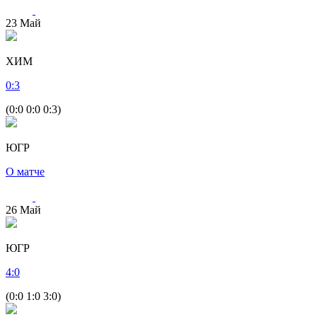
23
Май
ХИМ
0
:
3
(0:0 0:0 0:3)
ЮГР
О матче
26
Май
ЮГР
4
:
0
(0:0 1:0 3:0)