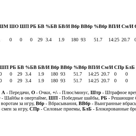
ШМ
ШО
ШП
РБ
БВ
%БВ
БВ/И
Вбр
ВВбр
%Вбр
ВП/И
См/И
1
0
0
0
29
3.4
1.9
180
93
51.7
14:25
20.7
ШП
РБ
БВ
%БВ
БВ/И
Вбр
ВВбр
%Вбр
ВП/И
См/И
СПр
БлБ
0
0
29
3.4
1.9
180
93
51.7
14:25
20.7
0
0
0
0
29
3.4
1.9
180
93
51.7
14:25
20.7
0
0
,
А
- Передачи,
О
- Очки,
+/-
- Плюс/минус,
Штр
- Штрафное вре
О
- Шайбы в овертайме,
ШП
- Победные шайбы,
РБ
- Решающие 
 воротам за игру,
Вбр
- Вбрасывания,
ВВбр
- Выигранные вбрас
 смен за игру,
СПр
- Силовые приемы,
БлБ
- Блокированные бр