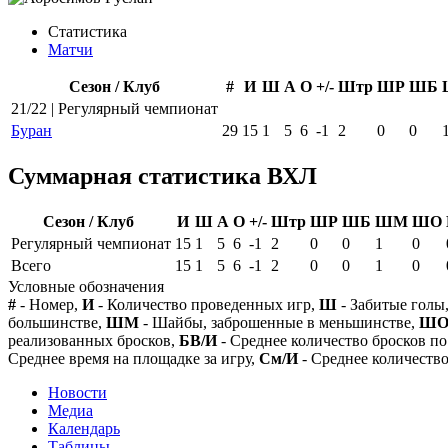
Статистика
Матчи
Сезон / Клуб
#
И
Ш
А
О
+/-
Штр
ШР
ШБ
21/22 | Регулярный чемпионат
Буран
29
15
1
5
6
-1
2
0
0
Суммарная статистика ВХЛ
Сезон / Клуб
И
Ш
А
О
+/-
Штр
ШР
ШБ
ШМ
ШО
Регулярный чемпионат
15
1
5
6
-1
2
0
0
1
0
Всего
15
1
5
6
-1
2
0
0
1
0
Условные обозначения
#
- Номер,
И
- Количество проведенных игр,
Ш
- Забитые голы
большинстве,
ШМ
- Шайбы, заброшенные в меньшинстве,
Ш
реализованных бросков,
БВ/И
- Среднее количество бросков по
Среднее время на площадке за игру,
См/И
- Среднее количество
Новости
Медиа
Календарь
Таблицы