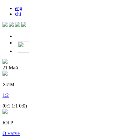
eng
chi
21
Май
ХИМ
1
:
2
(0:1 1:1 0:0)
ЮГР
О матче