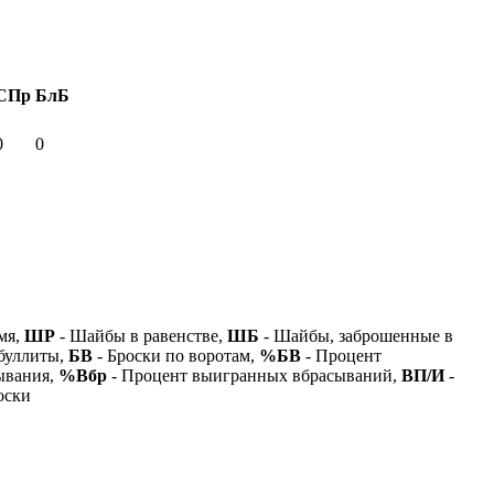
СПр
БлБ
0
0
мя,
ШР
- Шайбы в равенстве,
ШБ
- Шайбы, заброшенные в
буллиты,
БВ
- Броски по воротам,
%БВ
- Процент
ывания,
%Вбр
- Процент выигранных вбрасываний,
ВП/И
-
оски