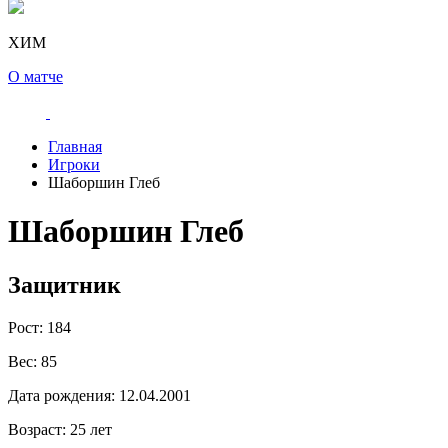
ХИМ
О матче
Главная
Игроки
Шаборшин Глеб
Шаборшин Глеб
Защитник
Рост:
184
Вес:
85
Дата рождения:
12.04.2001
Возраст:
25 лет