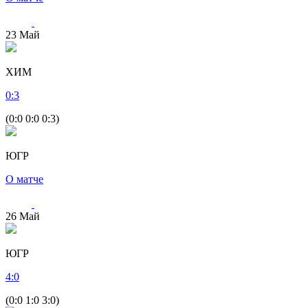
23
Май
ХИМ
0
:
3
(0:0 0:0 0:3)
ЮГР
О матче
26
Май
ЮГР
4
:
0
(0:0 1:0 3:0)