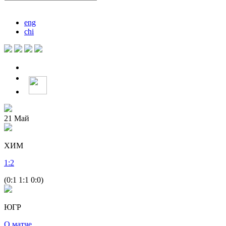
eng
chi
21
Май
ХИМ
1
:
2
(0:1 1:1 0:0)
ЮГР
О матче