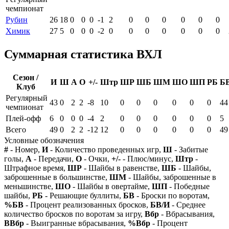
чемпионат
Рубин
26
18
0
0
0
-1
2
0
0
0
0
0
0
Химик
27
5
0
0
0
-2
0
0
0
0
0
0
0
Суммарная статистика ВХЛ
Сезон /
И
Ш
А
О
+/-
Штр
ШР
ШБ
ШМ
ШО
ШП
РБ
Б
Клуб
Регулярный
43
0
2
2
-8
10
0
0
0
0
0
0
44
чемпионат
Плей-офф
6
0
0
0
-4
2
0
0
0
0
0
0
5
Всего
49
0
2
2
-12
12
0
0
0
0
0
0
49
Условные обозначения
#
- Номер,
И
- Количество проведенных игр,
Ш
- Забитые
голы,
А
- Передачи,
О
- Очки,
+/-
- Плюс/минус,
Штр
-
Штрафное время,
ШР
- Шайбы в равенстве,
ШБ
- Шайбы,
заброшенные в большинстве,
ШМ
- Шайбы, заброшенные в
меньшинстве,
ШО
- Шайбы в овертайме,
ШП
- Победные
шайбы,
РБ
- Решающие буллиты,
БВ
- Броски по воротам,
%БВ
- Процент реализованных бросков,
БВ/И
- Среднее
количество бросков по воротам за игру,
Вбр
- Вбрасывания,
ВВбр
- Выигранные вбрасывания,
%Вбр
- Процент