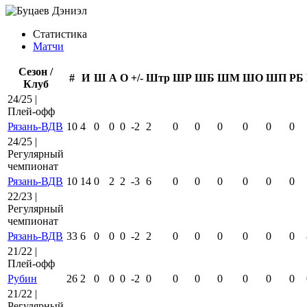
Статистика
Матчи
Сезон /
#
И
Ш
А
О
+/-
Штр
ШР
ШБ
ШМ
ШО
ШП
РБ
Клуб
24/25 |
Плей-офф
Рязань-ВДВ
10
4
0
0
0
-2
2
0
0
0
0
0
0
24/25 |
Регулярный
чемпионат
Рязань-ВДВ
10
14
0
2
2
-3
6
0
0
0
0
0
0
22/23 |
Регулярный
чемпионат
Рязань-ВДВ
33
6
0
0
0
-2
2
0
0
0
0
0
0
21/22 |
Плей-офф
Рубин
26
2
0
0
0
-2
0
0
0
0
0
0
0
21/22 |
Регулярный