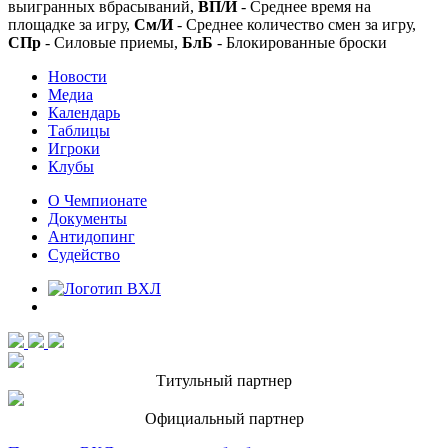
выигранных вбрасываний,
ВП/И
- Среднее время на
площадке за игру,
См/И
- Среднее количество смен за игру,
СПр
- Силовые приемы,
БлБ
- Блокированные броски
Новости
Медиа
Календарь
Таблицы
Игроки
Клубы
О Чемпионате
Документы
Антидопинг
Судейство
Титульный партнер
Официальный партнер