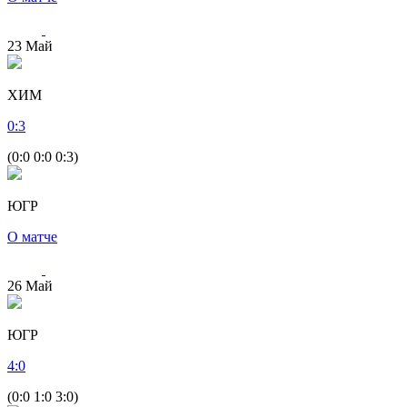
23
Май
ХИМ
0
:
3
(0:0 0:0 0:3)
ЮГР
О матче
26
Май
ЮГР
4
:
0
(0:0 1:0 3:0)