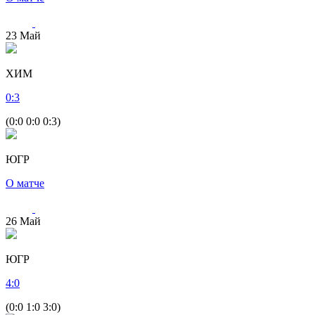
23
Май
ХИМ
0
:
3
(0:0 0:0 0:3)
ЮГР
О матче
26
Май
ЮГР
4
:
0
(0:0 1:0 3:0)