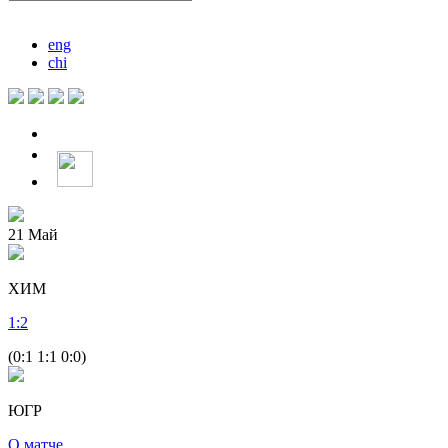
eng
chi
21
Май
ХИМ
1
:
2
(0:1 1:1 0:0)
ЮГР
О матче