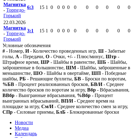
Магнитка
6:3
15
1
0
0
0
0
0
0
0
0
0
0
-
Торпедо-
Горький
22.03.2026
Магнитка
3:1
15
1
0
0
0
0
0
0
0
0
0
0
-
Торпедо-
Горький
Условные обозначения
#
- Номер,
И
- Количество проведенных игр,
Ш
- Забитые
голы,
А
- Передачи,
О
- Очки,
+/-
- Плюс/минус,
Штр
-
Штрафное время,
ШР
- Шайбы в равенстве,
ШБ
- Шайбы,
заброшенные в большинстве,
ШМ
- Шайбы, заброшенные в
меньшинстве,
ШО
- Шайбы в овертайме,
ШП
- Победные
шайбы,
РБ
- Решающие буллиты,
БВ
- Броски по воротам,
%БВ
- Процент реализованных бросков,
БВ/И
- Среднее
количество бросков по воротам за игру,
Вбр
- Вбрасывания,
ВВбр
- Выигранные вбрасывания,
%Вбр
- Процент
выигранных вбрасываний,
ВП/И
- Среднее время на
площадке за игру,
См/И
- Среднее количество смен за игру,
СПр
- Силовые приемы,
БлБ
- Блокированные броски
Новости
Медиа
Календарь