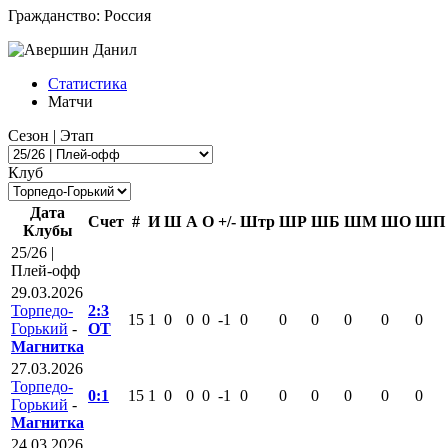
Гражданство:
Россия
Статистика
Матчи
Сезон | Этап
Клуб
Дата
Счет
#
И
Ш
А
О
+/-
Штр
ШР
ШБ
ШМ
ШО
ШП
Клубы
25/26 |
Плей-офф
29.03.2026
Торпедо-
2:3
15
1
0
0
0
-1
0
0
0
0
0
0
Горький
-
ОТ
Магнитка
27.03.2026
Торпедо-
0:1
15
1
0
0
0
-1
0
0
0
0
0
0
Горький
-
Магнитка
24.03.2026