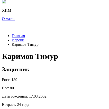
ХИМ
О матче
Главная
Игроки
Каримов Тимур
Каримов Тимур
Защитник
Рост:
180
Вес:
80
Дата рождения:
17.03.2002
Возраст:
24 года