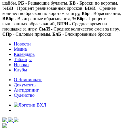
шайбы,
РБ
- Решающие буллиты,
БВ
- Броски по воротам,
%БВ
- Процент реализованных бросков,
БВ/И
- Среднее
количество бросков по воротам за игру,
Вбр
- Вбрасывания,
ВВбр
- Выигранные вбрасывания,
%Вбр
- Процент
выигранных вбрасываний,
ВП/И
- Среднее время на
площадке за игру,
См/И
- Среднее количество смен за игру,
СПр
- Силовые приемы,
БлБ
- Блокированные броски
Новости
Медиа
Календарь
Таблицы
Игроки
Клубы
О Чемпионате
Документы
Антидопинг
Судейство