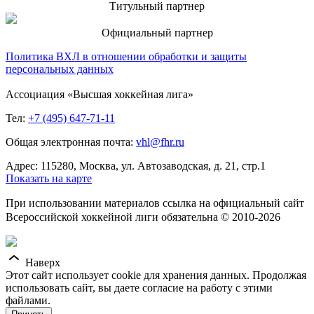
Титульный партнер
Официальный партнер
Политика ВХЛ в отношении обработки и защиты
персональных данных
Ассоциация «Высшая хоккейная лига»
Тел:
+7 (495) 647-71-11
Общая электронная почта:
vhl@fhr.ru
Адрес: 115280, Москва, ул. Автозаводская, д. 21, стр.1
Показать на карте
При использовании материалов ссылка на официальный сайт
Всероссийской хоккейной лиги обязательна © 2010-2026
Наверх
Этот сайт использует cookie для хранения данных. Продолжая
использовать сайт, вы даете согласие на работу с этими
файлами.