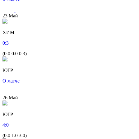
23
Май
ХИМ
0
:
3
(0:0 0:0 0:3)
ЮГР
О матче
26
Май
ЮГР
4
:
0
(0:0 1:0 3:0)