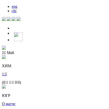
eng
chi
21
Май
ХИМ
1
:
2
(0:1 1:1 0:0)
ЮГР
О матче