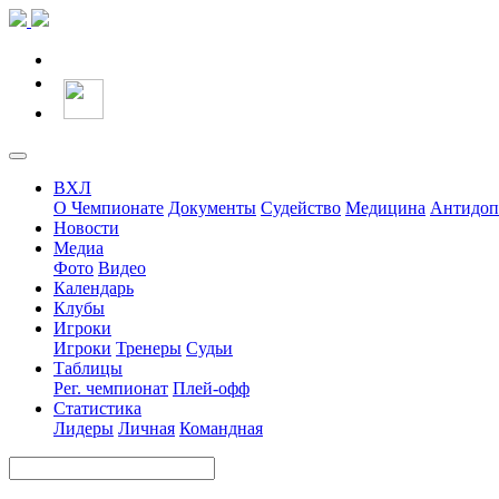
ВХЛ
О Чемпионате
Документы
Судейство
Медицина
Антидоп
Новости
Медиа
Фото
Видео
Календарь
Клубы
Игроки
Игроки
Тренеры
Судьи
Таблицы
Рег. чемпионат
Плей-офф
Статистика
Лидеры
Личная
Командная