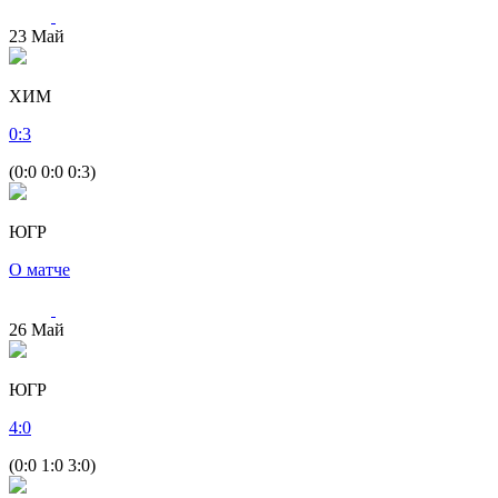
23
Май
ХИМ
0
:
3
(0:0 0:0 0:3)
ЮГР
О матче
26
Май
ЮГР
4
:
0
(0:0 1:0 3:0)