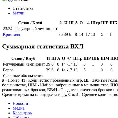
Статистика
Матчи
Сезон / Клуб
#
И
Ш
А
О
+/-
Штр
ШР
ШБ
23/24 | Регулярный чемпионат
Кристалл
86
39
6
8
14
-17
13
5
1
Суммарная статистика ВХЛ
Сезон / Клуб
И
Ш
А
О
+/-
Штр
ШР
ШБ
ШМ
Ш
Регулярный чемпионат
39
6
8
14
-17
13
5
1
0
0
Всего
39
6
8
14
-17
13
5
1
0
0
Условные обозначения
#
- Номер,
И
- Количество проведенных игр,
Ш
- Забитые голы
большинстве,
ШМ
- Шайбы, заброшенные в меньшинстве,
Ш
реализованных бросков,
БВ/И
- Среднее количество бросков по
Среднее время на площадке за игру,
См/И
- Среднее количество
Новости
Медиа
Календарь
Таблицы