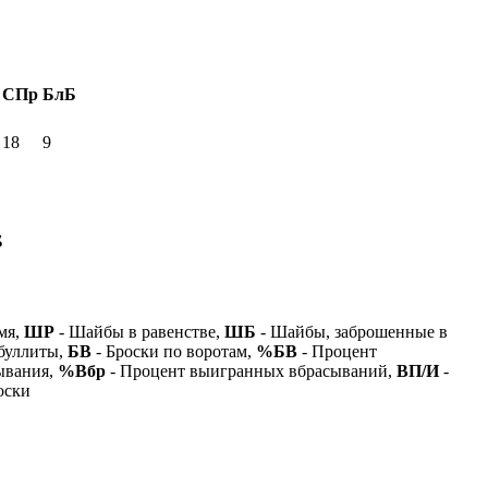
СПр
БлБ
18
9
Б
мя,
ШР
- Шайбы в равенстве,
ШБ
- Шайбы, заброшенные в
буллиты,
БВ
- Броски по воротам,
%БВ
- Процент
ывания,
%Вбр
- Процент выигранных вбрасываний,
ВП/И
-
оски