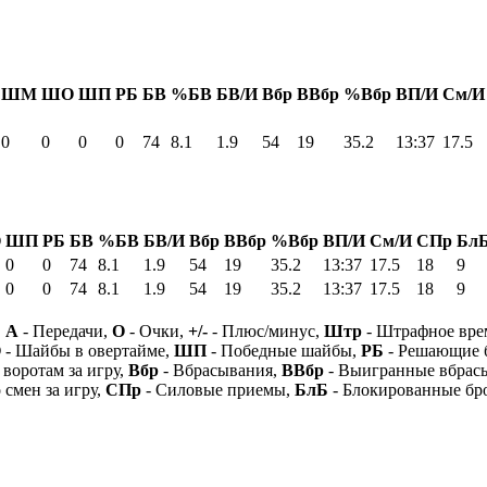
ШМ
ШО
ШП
РБ
БВ
%БВ
БВ/И
Вбр
ВВбр
%Вбр
ВП/И
См/И
0
0
0
0
74
8.1
1.9
54
19
35.2
13:37
17.5
О
ШП
РБ
БВ
%БВ
БВ/И
Вбр
ВВбр
%Вбр
ВП/И
См/И
СПр
Бл
0
0
74
8.1
1.9
54
19
35.2
13:37
17.5
18
9
0
0
74
8.1
1.9
54
19
35.2
13:37
17.5
18
9
,
А
- Передачи,
О
- Очки,
+/-
- Плюс/минус,
Штр
- Штрафное вре
О
- Шайбы в овертайме,
ШП
- Победные шайбы,
РБ
- Решающие 
 воротам за игру,
Вбр
- Вбрасывания,
ВВбр
- Выигранные вбрас
 смен за игру,
СПр
- Силовые приемы,
БлБ
- Блокированные бр