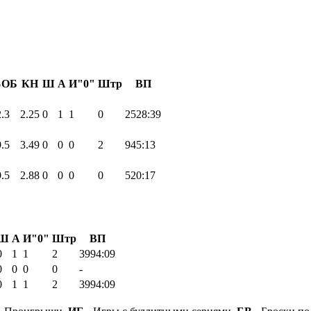
ОБ
КН
Ш
А
И"0"
Штр
ВП
.3
2.25
0
1
1
0
2528:39
.5
3.49
0
0
0
2
945:13
.5
2.88
0
0
0
0
520:17
Ш
А
И"0"
Штр
ВП
0
1
1
2
3994:09
0
0
0
0
-
0
1
1
2
3994:09