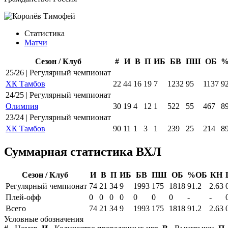
Статистика
Матчи
Сезон / Клуб
#
И
В
П
ИБ
БВ
ПШ
ОБ
%
25/26 | Регулярный чемпионат
ХК Тамбов
22
44
16
19
7
1232
95
1137
92
24/25 | Регулярный чемпионат
Олимпия
30
19
4
12
1
522
55
467
89
23/24 | Регулярный чемпионат
ХК Тамбов
90
11
1
3
1
239
25
214
89
Суммарная статистика ВХЛ
Сезон / Клуб
И
В
П
ИБ
БВ
ПШ
ОБ
%ОБ
КН
Регулярный чемпионат
74
21
34
9
1993
175
1818
91.2
2.63
Плей-офф
0
0
0
0
0
0
0
-
-
Всего
74
21
34
9
1993
175
1818
91.2
2.63
Условные обозначения