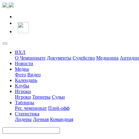
ВХЛ
О Чемпионате
Документы
Судейство
Медицина
Антидоп
Новости
Медиа
Фото
Видео
Календарь
Клубы
Игроки
Игроки
Тренеры
Судьи
Таблицы
Рег. чемпионат
Плей-офф
Статистика
Лидеры
Личная
Командная