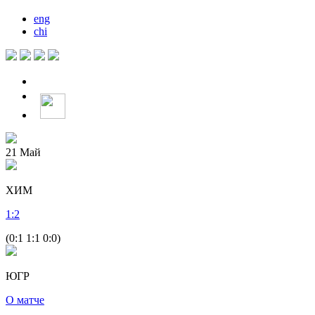
eng
chi
21
Май
ХИМ
1
:
2
(0:1 1:1 0:0)
ЮГР
О матче