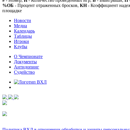
#
- Номер,
И
- Количество проведенных игр,
В
- Выигрыши,
П
%ОБ
- Процент отраженных бросков,
КН
- Коэффициент над
площадке
Новости
Медиа
Календарь
Таблицы
Игроки
Клубы
О Чемпионате
Документы
Антидопинг
Судейство
Политика ВХЛ в отношении обработки и защиты персональны