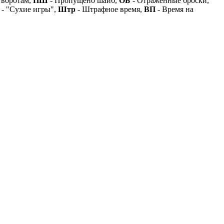
 воротам,
ПШ
- Пропущено шайб,
ОБ
- Отраженные броски,
- "Сухие игры",
Штр
- Штрафное время,
ВП
- Время на