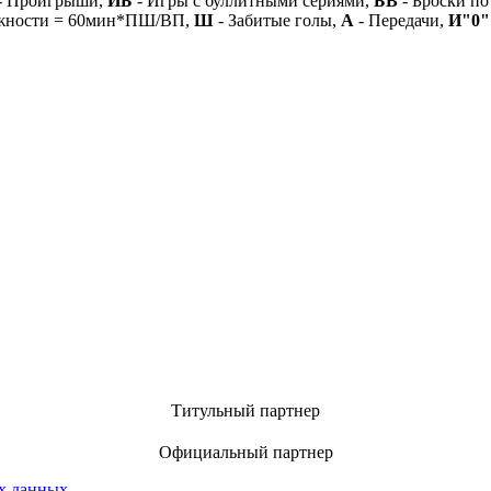
- Проигрыши,
ИБ
- Игры с буллитными сериями,
БВ
- Броски по
ежности = 60мин*ПШ/ВП,
Ш
- Забитые голы,
А
- Передачи,
И"0"
Титульный партнер
Официальный партнер
х данных