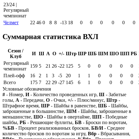
23/24 |
Регулярный
чемпионат
Челмет
22
46
0
8
8
-13
18
0
0
0
0
0
0
Суммарная статистика ВХЛ
Сезон /
И
Ш
А
О
+/-
Штр
ШР
ШБ
ШМ
ШО
ШП
РБ
Клуб
Регулярный
159
5
21
26
-22
125
5
0
0
0
0
0
чемпионат
Плей-офф
16
2
1
3
-5
20
1
1
0
0
0
0
Всего
175
7
22
29
-27
145
6
1
0
0
0
0
Условные обозначения
#
- Номер,
И
- Количество проведенных игр,
Ш
- Забитые
голы,
А
- Передачи,
О
- Очки,
+/-
- Плюс/минус,
Штр
-
Штрафное время,
ШР
- Шайбы в равенстве,
ШБ
- Шайбы,
заброшенные в большинстве,
ШМ
- Шайбы, заброшенные в
меньшинстве,
ШО
- Шайбы в овертайме,
ШП
- Победные
шайбы,
РБ
- Решающие буллиты,
БВ
- Броски по воротам,
%БВ
- Процент реализованных бросков,
БВ/И
- Среднее
количество бросков по воротам за игру,
Вбр
- Вбрасывания,