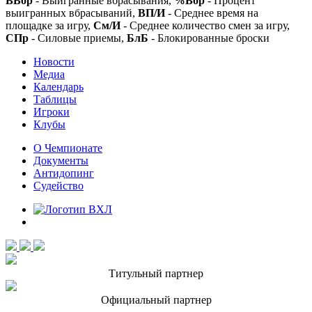
ВВбр
- Выигранные вбрасывания,
%Вбр
- Процент
выигранных вбрасываний,
ВП/И
- Среднее время на
площадке за игру,
См/И
- Среднее количество смен за игру,
СПр
- Силовые приемы,
БлБ
- Блокированные броски
Новости
Медиа
Календарь
Таблицы
Игроки
Клубы
О Чемпионате
Документы
Антидопинг
Судейство
Титульный партнер
Официальный партнер