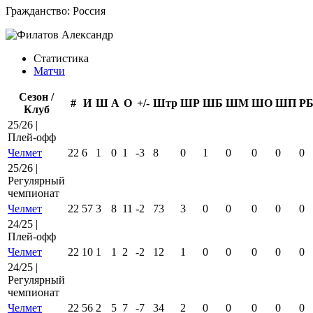
Гражданство:
Россия
Статистика
Матчи
Сезон /
#
И
Ш
А
О
+/-
Штр
ШР
ШБ
ШМ
ШО
ШП
Р
Клуб
25/26 |
Плей-офф
Челмет
22
6
1
0
1
-3
8
0
1
0
0
0
0
25/26 |
Регулярный
чемпионат
Челмет
22
57
3
8
11
-2
73
3
0
0
0
0
0
24/25 |
Плей-офф
Челмет
22
10
1
1
2
-2
12
1
0
0
0
0
0
24/25 |
Регулярный
чемпионат
Челмет
22
56
2
5
7
-7
34
2
0
0
0
0
0