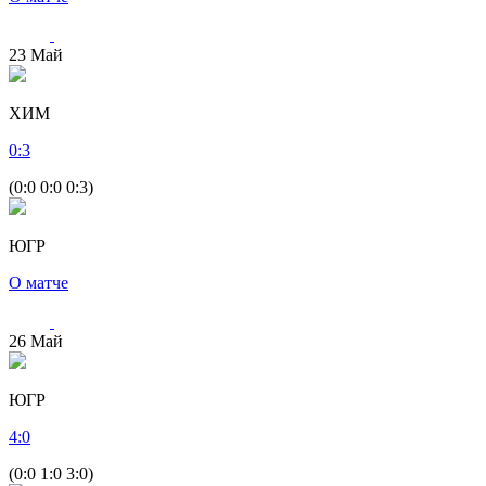
23
Май
ХИМ
0
:
3
(0:0 0:0 0:3)
ЮГР
О матче
26
Май
ЮГР
4
:
0
(0:0 1:0 3:0)