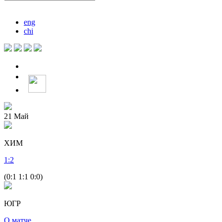
eng
chi
21
Май
ХИМ
1
:
2
(0:1 1:1 0:0)
ЮГР
О матче