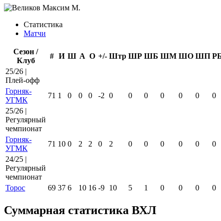
Статистика
Матчи
Сезон /
#
И
Ш
А
О
+/-
Штр
ШР
ШБ
ШМ
ШО
ШП
Р
Клуб
25/26 |
Плей-офф
Горняк-
71
1
0
0
0
-2
0
0
0
0
0
0
0
УГМК
25/26 |
Регулярный
чемпионат
Горняк-
71
10
0
2
2
0
2
0
0
0
0
0
0
УГМК
24/25 |
Регулярный
чемпионат
Торос
69
37
6
10
16
-9
10
5
1
0
0
0
0
Суммарная статистика ВХЛ