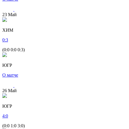
23
Май
ХИМ
0
:
3
(0:0 0:0 0:3)
ЮГР
О матче
26
Май
ЮГР
4
:
0
(0:0 1:0 3:0)