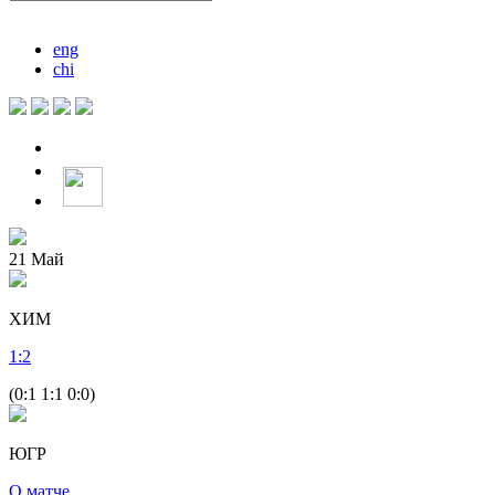
eng
chi
21
Май
ХИМ
1
:
2
(0:1 1:1 0:0)
ЮГР
О матче