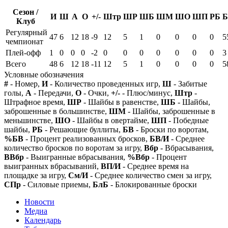
Сезон /
И
Ш
А
О
+/-
Штр
ШР
ШБ
ШМ
ШО
ШП
РБ
Б
Клуб
Регулярный
47
6
12
18
-9
12
5
1
0
0
0
0
5
чемпионат
Плей-офф
1
0
0
0
-2
0
0
0
0
0
0
0
3
Всего
48
6
12
18
-11
12
5
1
0
0
0
0
5
Условные обозначения
#
- Номер,
И
- Количество проведенных игр,
Ш
- Забитые
голы,
А
- Передачи,
О
- Очки,
+/-
- Плюс/минус,
Штр
-
Штрафное время,
ШР
- Шайбы в равенстве,
ШБ
- Шайбы,
заброшенные в большинстве,
ШМ
- Шайбы, заброшенные в
меньшинстве,
ШО
- Шайбы в овертайме,
ШП
- Победные
шайбы,
РБ
- Решающие буллиты,
БВ
- Броски по воротам,
%БВ
- Процент реализованных бросков,
БВ/И
- Среднее
количество бросков по воротам за игру,
Вбр
- Вбрасывания,
ВВбр
- Выигранные вбрасывания,
%Вбр
- Процент
выигранных вбрасываний,
ВП/И
- Среднее время на
площадке за игру,
См/И
- Среднее количество смен за игру,
СПр
- Силовые приемы,
БлБ
- Блокированные броски
Новости
Медиа
Календарь