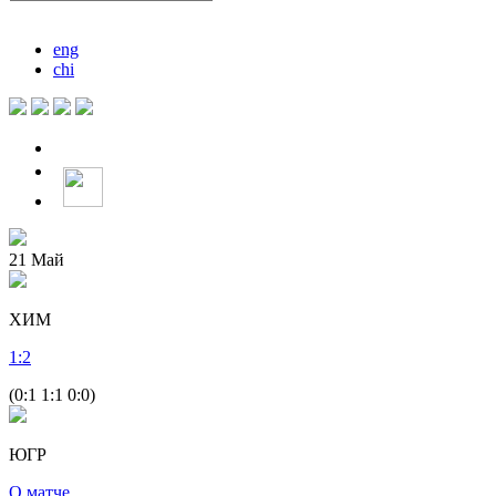
eng
chi
21
Май
ХИМ
1
:
2
(0:1 1:1 0:0)
ЮГР
О матче