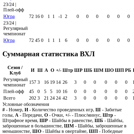
23/24 |
Плей-офф
Югра
72
16
0
1
1
-1
2
0
0
0
0
0
0
23/24 |
Регулярный
чемпионат
Югра
72
45
0
1
1
1
6
0
0
0
0
0
0
Суммарная статистика ВХЛ
Сезон /
И
Ш
А
О
+/-
Штр
ШР
ШБ
ШМ
ШО
ШП
РБ
Клуб
Регулярный
157
3
16
19
14
26
3
0
0
0
0
0
чемпионат
Плей-офф
45
0
5
5
10
16
0
0
0
0
0
0
Всего
202
3
21
24
24
42
3
0
0
0
0
0
Условные обозначения
#
- Номер,
И
- Количество проведенных игр,
Ш
- Забитые
голы,
А
- Передачи,
О
- Очки,
+/-
- Плюс/минус,
Штр
-
Штрафное время,
ШР
- Шайбы в равенстве,
ШБ
- Шайбы,
заброшенные в большинстве,
ШМ
- Шайбы, заброшенные в
меньшинстве,
ШО
- Шайбы в овертайме,
ШП
- Победные