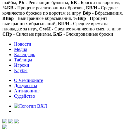
шайбы,
РБ
- Решающие буллиты,
БВ
- Броски по воротам,
%БВ
- Процент реализованных бросков,
БВ/И
- Среднее
количество бросков по воротам за игру,
Вбр
- Вбрасывания,
ВВбр
- Выигранные вбрасывания,
%Вбр
- Процент
выигранных вбрасываний,
ВП/И
- Среднее время на
площадке за игру,
См/И
- Среднее количество смен за игру,
СПр
- Силовые приемы,
БлБ
- Блокированные броски
Новости
Медиа
Календарь
Таблицы
Игроки
Клубы
О Чемпионате
Документы
Антидопинг
Судейство