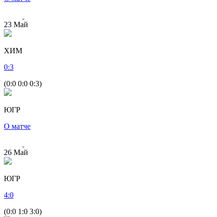
23
Май
ХИМ
0
:
3
(0:0 0:0 0:3)
ЮГР
О матче
26
Май
ЮГР
4
:
0
(0:0 1:0 3:0)