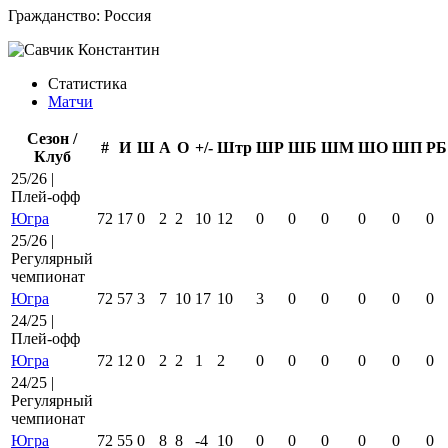
Гражданство:
Россия
Статистика
Матчи
Сезон /
#
И
Ш
А
О
+/-
Штр
ШР
ШБ
ШМ
ШО
ШП
РБ
Клуб
25/26 |
Плей-офф
Югра
72
17
0
2
2
10
12
0
0
0
0
0
0
25/26 |
Регулярный
чемпионат
Югра
72
57
3
7
10
17
10
3
0
0
0
0
0
24/25 |
Плей-офф
Югра
72
12
0
2
2
1
2
0
0
0
0
0
0
24/25 |
Регулярный
чемпионат
Югра
72
55
0
8
8
-4
10
0
0
0
0
0
0