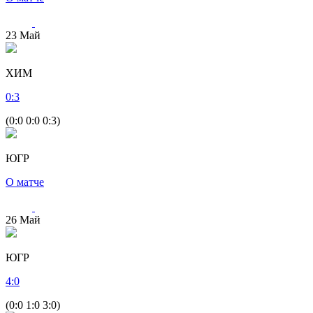
23
Май
ХИМ
0
:
3
(0:0 0:0 0:3)
ЮГР
О матче
26
Май
ЮГР
4
:
0
(0:0 1:0 3:0)