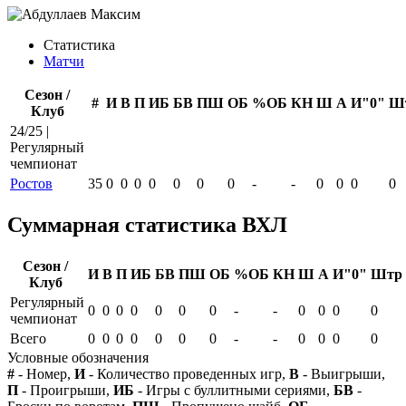
Статистика
Матчи
Сезон /
#
И
В
П
ИБ
БВ
ПШ
ОБ
%ОБ
КН
Ш
А
И"0"
Ш
Клуб
24/25 |
Регулярный
чемпионат
Ростов
35
0
0
0
0
0
0
0
-
-
0
0
0
0
Суммарная статистика ВХЛ
Сезон /
И
В
П
ИБ
БВ
ПШ
ОБ
%ОБ
КН
Ш
А
И"0"
Штр
Клуб
Регулярный
0
0
0
0
0
0
0
-
-
0
0
0
0
чемпионат
Всего
0
0
0
0
0
0
0
-
-
0
0
0
0
Условные обозначения
#
- Номер,
И
- Количество проведенных игр,
В
- Выигрыши,
П
- Проигрыши,
ИБ
- Игры с буллитными сериями,
БВ
-