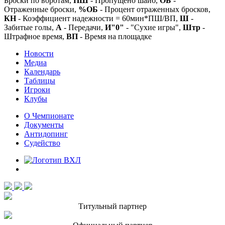
Броски по воротам,
ПШ
- Пропущено шайб,
ОБ
-
Отраженные броски,
%ОБ
- Процент отраженных бросков,
КН
- Коэффициент надежности = 60мин*ПШ/ВП,
Ш
-
Забитые голы,
А
- Передачи,
И"0"
- "Сухие игры",
Штр
-
Штрафное время,
ВП
- Время на площадке
Новости
Медиа
Календарь
Таблицы
Игроки
Клубы
О Чемпионате
Документы
Антидопинг
Судейство
Титульный партнер