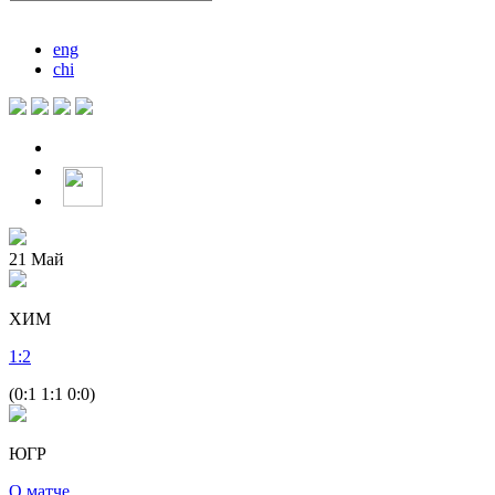
eng
chi
21
Май
ХИМ
1
:
2
(0:1 1:1 0:0)
ЮГР
О матче