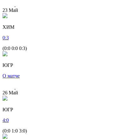
23
Май
ХИМ
0
:
3
(0:0 0:0 0:3)
ЮГР
О матче
26
Май
ЮГР
4
:
0
(0:0 1:0 3:0)