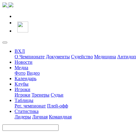
ВХЛ
О Чемпионате
Документы
Судейство
Медицина
Антидоп
Новости
Медиа
Фото
Видео
Календарь
Клубы
Игроки
Игроки
Тренеры
Судьи
Таблицы
Рег. чемпионат
Плей-офф
Статистика
Лидеры
Личная
Командная