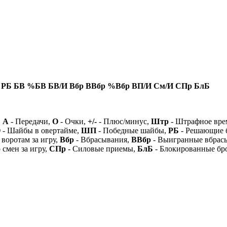
РБ
БВ
%БВ
БВ/И
Вбр
ВВбр
%Вбр
ВП/И
См/И
СПр
БлБ
,
А
- Передачи,
О
- Очки,
+/-
- Плюс/минус,
Штр
- Штрафное вре
О
- Шайбы в овертайме,
ШП
- Победные шайбы,
РБ
- Решающие 
 воротам за игру,
Вбр
- Вбрасывания,
ВВбр
- Выигранные вбрас
 смен за игру,
СПр
- Силовые приемы,
БлБ
- Блокированные бр