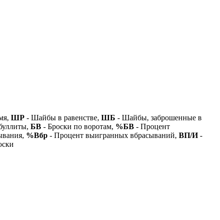
мя,
ШР
- Шайбы в равенстве,
ШБ
- Шайбы, заброшенные в
буллиты,
БВ
- Броски по воротам,
%БВ
- Процент
ывания,
%Вбр
- Процент выигранных вбрасываний,
ВП/И
-
оски