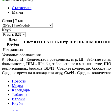
Статистика
Матчи
Сезон | Этап
Клуб
Дата
Счет
#
И
Ш
А
О
+/-
Штр
ШР
ШБ
ШМ
ШО
ШП
Клубы
Нет данных
Условные обозначения
#
- Номер,
И
- Количество проведенных игр,
Ш
- Забитые голы
большинстве,
ШМ
- Шайбы, заброшенные в меньшинстве,
Ш
реализованных бросков,
БВ/И
- Среднее количество бросков по
Среднее время на площадке за игру,
См/И
- Среднее количество
Новости
Медиа
Календарь
Таблицы
Игроки
Клубы