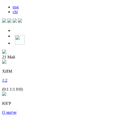
eng
chi
21
Май
ХИМ
1
:
2
(0:1 1:1 0:0)
ЮГР
О матче