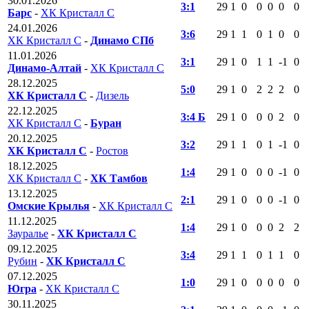
30.01.2026
3:1
29
1
0
0
0
0
0
Барс
-
ХК Кристалл С
24.01.2026
3:6
29
1
1
0
1
0
0
ХК Кристалл С
-
Динамо СПб
11.01.2026
3:1
29
1
0
1
1
-1
0
Динамо-Алтай
-
ХК Кристалл С
28.12.2025
5:0
29
1
0
2
2
2
0
ХК Кристалл С
-
Дизель
22.12.2025
3:4 Б
29
1
0
0
0
2
0
ХК Кристалл С
-
Буран
20.12.2025
3:2
29
1
1
0
1
-1
0
ХК Кристалл С
-
Ростов
18.12.2025
1:4
29
1
0
0
0
-1
0
ХК Кристалл С
-
ХК Тамбов
13.12.2025
2:1
29
1
0
0
0
-1
0
Омские Крылья
-
ХК Кристалл С
11.12.2025
1:4
29
1
0
0
0
2
2
Зауралье
-
ХК Кристалл С
09.12.2025
3:4
29
1
1
0
1
1
0
Рубин
-
ХК Кристалл С
07.12.2025
1:0
29
1
0
0
0
0
0
Югра
-
ХК Кристалл С
30.11.2025