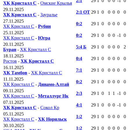
2:1
29
1
0
0
0
-1
0
ХК Кристалл С
-
Омские Крылья
29.11.2025
2:1 ОТ
29
1
0
0
0
0
0
ХК Кристалл С
-
Зауралье
27.11.2025
0:2
29
1
0
0
0
0
0
ХК Кристалл С
-
Рубин
25.11.2025
0:2
29
1
0
0
0
-1
0
ХК Кристалл С
-
Югра
20.11.2025
5:4 Б
29
1
0
0
0
0
2
Буран
-
ХК Кристалл С
18.11.2025
0:4
29
1
0
0
0
0
0
Ростов
-
ХК Кристалл С
16.11.2025
7:1
29
1
0
0
0
0
0
ХК Тамбов
-
ХК Кристалл С
11.11.2025
0:2
29
1
0
0
0
0
0
ХК Кристалл С
-
Динамо-Алтай
09.11.2025
2:3
29
1
0
1
1
-1
0
ХК Кристалл С
-
Металлург Нк
07.11.2025
4:1
29
1
0
0
0
-1
0
ХК Кристалл С
-
Сокол Кр
05.11.2025
1:2
29
1
0
0
0
0
0
ХК Кристалл С
-
ХК Норильск
30.10.2025
1:2
29
1
0
0
0
0
0