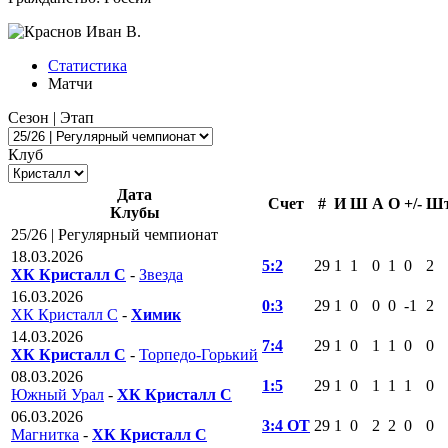
Статистика
Матчи
Сезон | Этап
Клуб
Дата
Счет
#
И
Ш
А
О
+/-
Ш
Клубы
25/26 | Регулярный чемпионат
18.03.2026
5:2
29
1
1
0
1
0
2
ХК Кристалл С
-
Звезда
16.03.2026
0:3
29
1
0
0
0
-1
2
ХК Кристалл С
-
Химик
14.03.2026
7:4
29
1
0
1
1
0
0
ХК Кристалл С
-
Торпедо-Горький
08.03.2026
1:5
29
1
0
1
1
1
0
Южный Урал
-
ХК Кристалл С
06.03.2026
3:4 ОТ
29
1
0
2
2
0
0
Магнитка
-
ХК Кристалл С