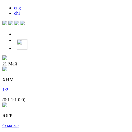
eng
chi
21
Май
ХИМ
1
:
2
(0:1 1:1 0:0)
ЮГР
О матче