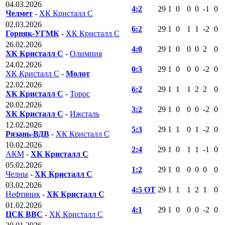
04.03.2026
4:2
29
1
0
0
0
-1
0
Челмет
-
ХК Кристалл С
02.03.2026
6:2
29
1
0
1
1
-2
0
Горняк-УГМК
-
ХК Кристалл С
26.02.2026
4:0
29
1
0
0
0
2
0
ХК Кристалл С
-
Олимпия
24.02.2026
0:3
29
1
0
0
0
-2
0
ХК Кристалл С
-
Молот
22.02.2026
6:2
29
1
1
1
2
2
0
ХК Кристалл С
-
Торос
20.02.2026
3:2
29
1
0
0
0
-2
0
ХК Кристалл С
-
Ижсталь
12.02.2026
5:3
29
1
1
0
1
-2
0
Рязань-ВДВ
-
ХК Кристалл С
10.02.2026
2:4
29
1
0
1
1
-1
0
АКМ
-
ХК Кристалл С
05.02.2026
1:2
29
1
0
0
0
0
0
Челны
-
ХК Кристалл С
03.02.2026
4:5 ОТ
29
1
1
1
2
1
0
Нефтяник
-
ХК Кристалл С
01.02.2026
4:1
29
1
0
0
0
-2
0
ЦСК ВВС
-
ХК Кристалл С