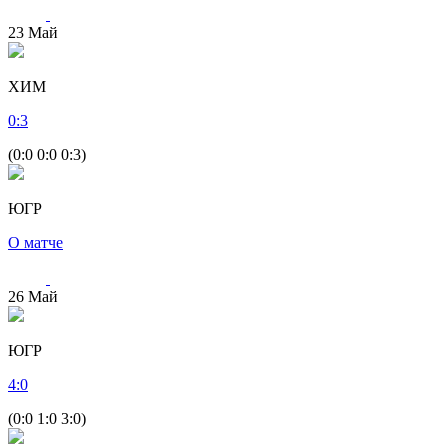
23
Май
ХИМ
0
:
3
(0:0 0:0 0:3)
ЮГР
О матче
26
Май
ЮГР
4
:
0
(0:0 1:0 3:0)