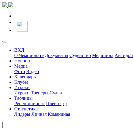
ВХЛ
О Чемпионате
Документы
Судейство
Медицина
Антидоп
Новости
Медиа
Фото
Видео
Календарь
Клубы
Игроки
Игроки
Тренеры
Судьи
Таблицы
Рег. чемпионат
Плей-офф
Статистика
Лидеры
Личная
Командная