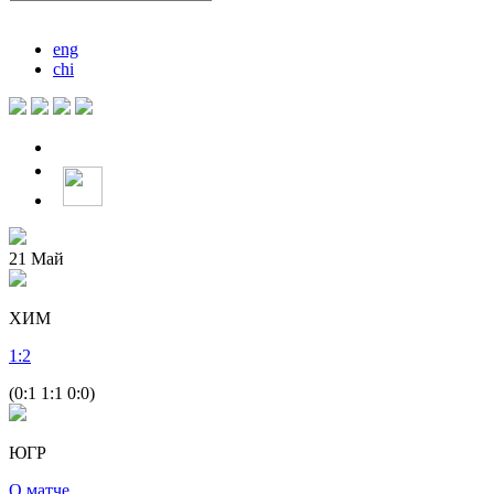
eng
chi
21
Май
ХИМ
1
:
2
(0:1 1:1 0:0)
ЮГР
О матче