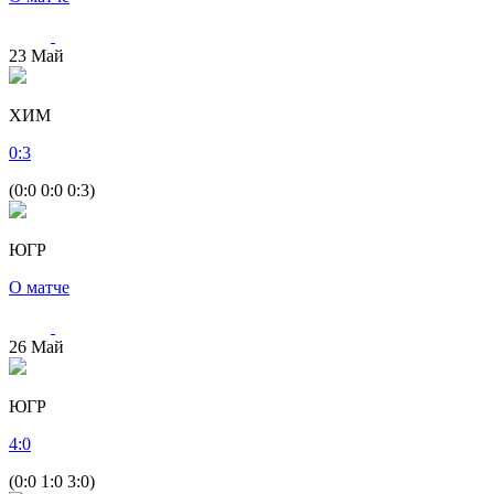
23
Май
ХИМ
0
:
3
(0:0 0:0 0:3)
ЮГР
О матче
26
Май
ЮГР
4
:
0
(0:0 1:0 3:0)