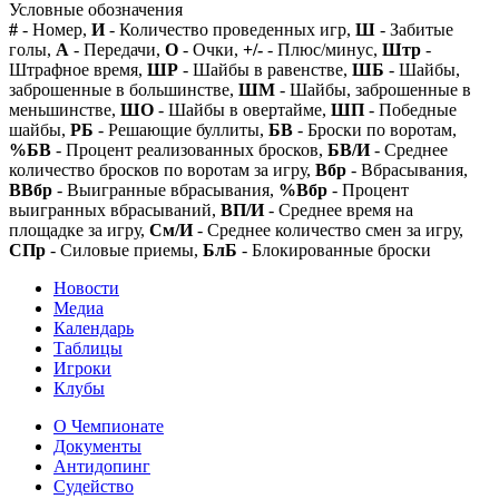
Условные обозначения
#
- Номер,
И
- Количество проведенных игр,
Ш
- Забитые
голы,
А
- Передачи,
О
- Очки,
+/-
- Плюс/минус,
Штр
-
Штрафное время,
ШР
- Шайбы в равенстве,
ШБ
- Шайбы,
заброшенные в большинстве,
ШМ
- Шайбы, заброшенные в
меньшинстве,
ШО
- Шайбы в овертайме,
ШП
- Победные
шайбы,
РБ
- Решающие буллиты,
БВ
- Броски по воротам,
%БВ
- Процент реализованных бросков,
БВ/И
- Среднее
количество бросков по воротам за игру,
Вбр
- Вбрасывания,
ВВбр
- Выигранные вбрасывания,
%Вбр
- Процент
выигранных вбрасываний,
ВП/И
- Среднее время на
площадке за игру,
См/И
- Среднее количество смен за игру,
СПр
- Силовые приемы,
БлБ
- Блокированные броски
Новости
Медиа
Календарь
Таблицы
Игроки
Клубы
О Чемпионате
Документы
Антидопинг
Судейство