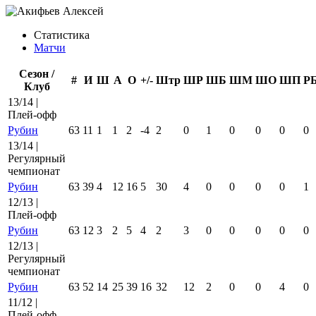
Статистика
Матчи
Сезон /
#
И
Ш
А
О
+/-
Штр
ШР
ШБ
ШМ
ШО
ШП
Р
Клуб
13/14 |
Плей-офф
Рубин
63
11
1
1
2
-4
2
0
1
0
0
0
0
13/14 |
Регулярный
чемпионат
Рубин
63
39
4
12
16
5
30
4
0
0
0
0
1
12/13 |
Плей-офф
Рубин
63
12
3
2
5
4
2
3
0
0
0
0
0
12/13 |
Регулярный
чемпионат
Рубин
63
52
14
25
39
16
32
12
2
0
0
4
0
11/12 |
Плей-офф