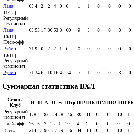
Лада
63
4
2
2
4
0
0
1
1
0
0
0
0
11/12 |
Регулярный
чемпионат
Лада
63
53
17
36
53
3
60
9
8
0
0
3
0
10/11 |
Плей-офф
Рубин
71
9
0
2
2
1
6
0
0
0
0
0
0
10/11 |
Регулярный
чемпионат
Рубин
71
34
6
10
16
4
24
5
1
0
0
3
0
Суммарная статистика ВХЛ
Сезон /
И
Ш
А
О
+/-
Штр
ШР
ШБ
ШМ
ШО
ШП
РБ
Клуб
Регулярный
178
41
83
124
28
146
30
11
0
0
10
1
чемпионат
Плей-офф
36
6
7
13
1
10
4
2
0
0
0
0
Всего
214
47
90
137
29
156
34
13
0
0
10
1